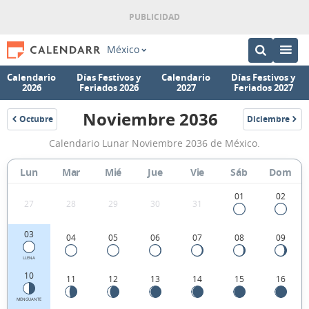
México
Calendario
Días Festivos y
Calendario
Días Festivos y
2026
Feriados 2026
2027
Feriados 2027
Noviembre 2036
Octubre
Diciembre
2036
2036
Calendario
Calendario Lunar Noviembre 2036 de México.
Lunar
Noviembre
Lun
Mar
Mié
Jue
Vie
Sáb
Dom
2036
01
02
27
28
29
30
31
de
México.
03
04
05
06
07
08
09
LLENA
10
11
12
13
14
15
16
MENGUANTE