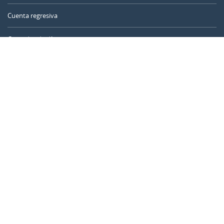
Cuenta regresiva
Contador de días
Calculadora de tiempo
Día del año
Calculadora de edad
Temporizador online
CALENDARR.COM
Sobre nosotros
Privacidad