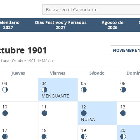
alendario
Días Festivos y Feriados
Agosto de
2027
2027
2026
tubre 1901
NOVIEMBRE
1
Calendario
 Lunar Octubre 1901 de México.
Lunar
Jueves
Viernes
Sábado
Domi
Octubre
03
04
05
06
1901
MENGUANTE
de
10
11
12
13
México.
NUEVA
17
18
19
20