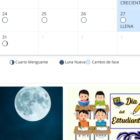
CRECIEN
24
25
26
27
LLENA
31
1
2
3
Cuarto Menguante
Luna Nueva
Cambio de fase