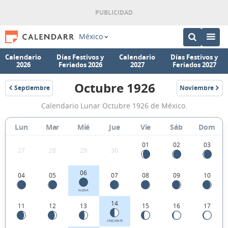
México
Calendario
Días Festivos y
Calendario
Días Festivos y
2026
Feriados 2026
2027
Feriados 2027
Octubre 1926
Septiembre
Noviembre
1926
1926
Calendario
Calendario Lunar Octubre 1926 de México.
Lunar
Octubre
Lun
Mar
Mié
Jue
Vie
Sáb
Dom
1926
01
02
03
27
28
29
30
de
México.
06
04
05
07
08
09
10
NUEVA
14
11
12
13
15
16
17
CRECIENTE