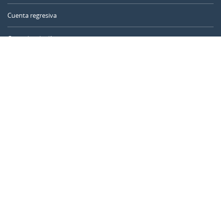
Cuenta regresiva
Contador de días
Calculadora de tiempo
Día del año
Calculadora de edad
Temporizador online
CALENDARR.COM
Sobre nosotros
Privacidad