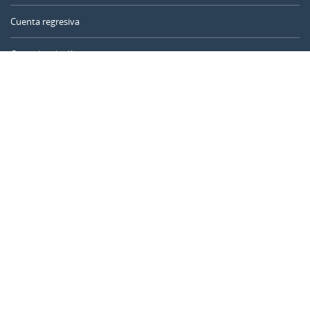
Cuenta regresiva
Contador de días
Calculadora de tiempo
Día del año
Calculadora de edad
Temporizador online
CALENDARR.COM
Sobre nosotros
Privacidad