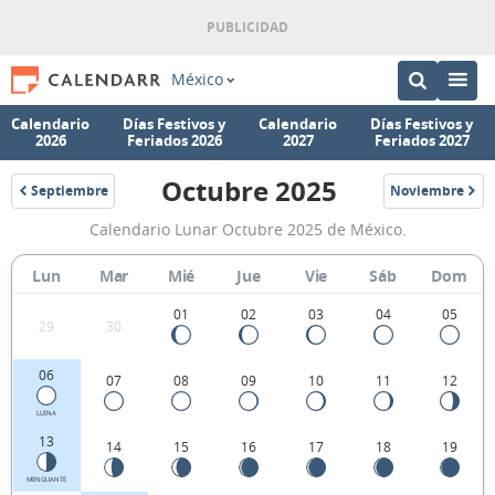
México
Calendario
Días Festivos y
Calendario
Días Festivos y
2026
Feriados 2026
2027
Feriados 2027
Octubre 2025
Septiembre
Noviembre
2025
2025
Calendario
Calendario Lunar Octubre 2025 de México.
Lunar
Octubre
Lun
Mar
Mié
Jue
Vie
Sáb
Dom
2025
01
02
03
04
05
29
30
de
México.
06
07
08
09
10
11
12
LLENA
13
14
15
16
17
18
19
MENGUANTE