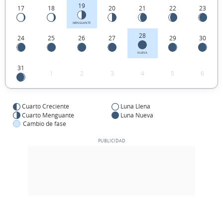
19
17
18
20
21
22
23
MENGUANTE
28
24
25
26
27
29
30
NUEVA
31
1
2
3
4
5
6
Cuarto Creciente
Luna Llena
Cuarto Menguante
Luna Nueva
Cambio de fase