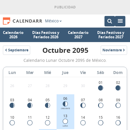
México
Calendario
Días Festivos y
Calendario
Días Festivos y
2026
Feriados 2026
2027
Feriados 2027
Octubre 2095
Septiembre
Noviembre
2095
2095
Calendario
Calendario Lunar Octubre 2095 de México.
Lunar
Octubre
Lun
Mar
Mié
Jue
Vie
Sáb
Dom
2095
01
02
26
27
28
29
30
de
México.
06
03
04
05
07
08
09
CRECIENTE
13
10
11
12
14
15
16
LLENA