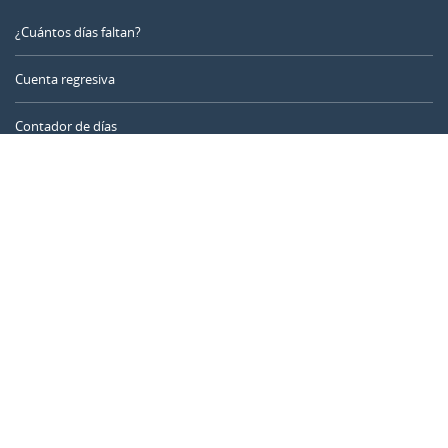
¿Cuántos días faltan?
Cuenta regresiva
Contador de días
Calculadora de tiempo
Día del año
Calculadora de edad
Temporizador online
CALENDARR.COM
Sobre nosotros