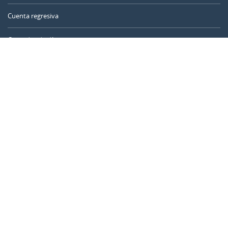
Cuenta regresiva
Contador de días
Calculadora de tiempo
Día del año
Calculadora de edad
Temporizador online
CALENDARR.COM
Sobre nosotros
Privacidad