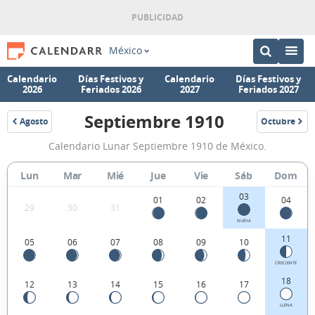
México
Calendario
Días Festivos y
Calendario
Días Festivos y
2026
Feriados 2026
2027
Feriados 2027
Septiembre 1910
Agosto
Octubre
1910
1910
Calendario
Calendario Lunar Septiembre 1910 de México.
Lunar
Septiembre
Lun
Mar
Mié
Jue
Vie
Sáb
Dom
1910
03
01
02
04
29
30
31
de
NUEVA
México.
11
05
06
07
08
09
10
CRECIENTE
18
12
13
14
15
16
17
LLENA