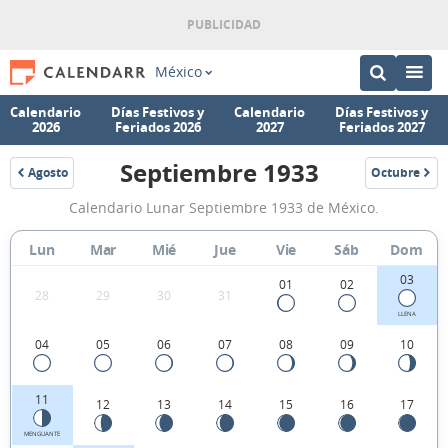
México
Calendario
Días Festivos y
Calendario
Días Festivos y
2026
Feriados 2026
2027
Feriados 2027
Septiembre 1933
Agosto
Octubre
1933
1933
Calendario
Calendario Lunar Septiembre 1933 de México.
Lunar
Septiembre
Lun
Mar
Mié
Jue
Vie
Sáb
Dom
1933
03
01
02
28
29
30
31
de
LLENA
México.
04
05
06
07
08
09
10
11
12
13
14
15
16
17
MENGUANTE