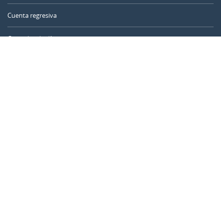
Cuenta regresiva
Contador de días
Calculadora de tiempo
Día del año
Calculadora de edad
Temporizador online
CALENDARR.COM
Sobre nosotros
Privacidad