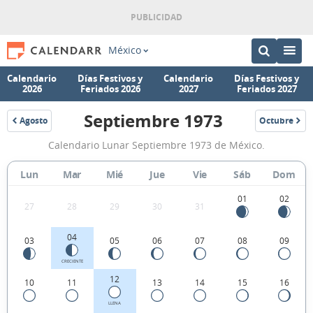
México
Calendario
Días Festivos y
Calendario
Días Festivos y
2026
Feriados 2026
2027
Feriados 2027
Septiembre 1973
Agosto
Octubre
1973
1973
Calendario
Calendario Lunar Septiembre 1973 de México.
Lunar
Septiembre
Lun
Mar
Mié
Jue
Vie
Sáb
Dom
1973
01
02
27
28
29
30
31
de
México.
04
03
05
06
07
08
09
CRECIENTE
12
10
11
13
14
15
16
LLENA