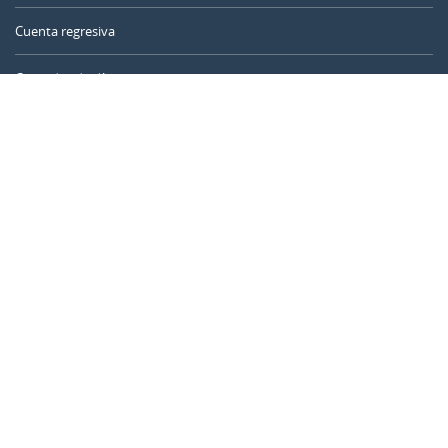
Cuenta regresiva
Contador de días
Calculadora de tiempo
Día del año
Calculadora de edad
Temporizador online
CALENDARR.COM
Sobre nosotros
Privacidad