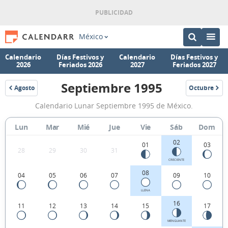
México
Calendario
Días Festivos y
Calendario
Días Festivos y
2026
Feriados 2026
2027
Feriados 2027
Septiembre 1995
Agosto
Octubre
1995
1995
Calendario
Calendario Lunar Septiembre 1995 de México.
Lunar
Septiembre
Lun
Mar
Mié
Jue
Vie
Sáb
Dom
1995
02
01
03
28
29
30
31
de
CRECIENTE
México.
08
04
05
06
07
09
10
LLENA
16
11
12
13
14
15
17
MENGUANTE