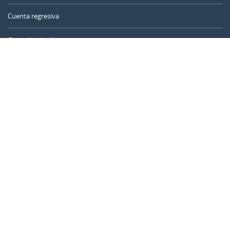
Cuenta regresiva
Contador de días
Calculadora de tiempo
Día del año
Calculadora de edad
Temporizador online
CALENDARR.COM
Sobre nosotros
Privacidad