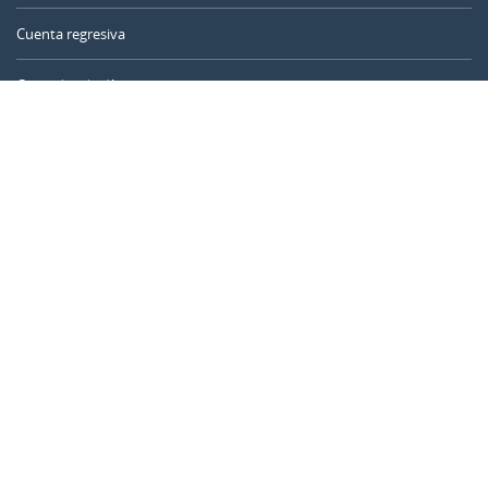
Cuenta regresiva
Contador de días
Calculadora de tiempo
Día del año
Calculadora de edad
Temporizador online
CALENDARR.COM
Sobre nosotros
Privacidad