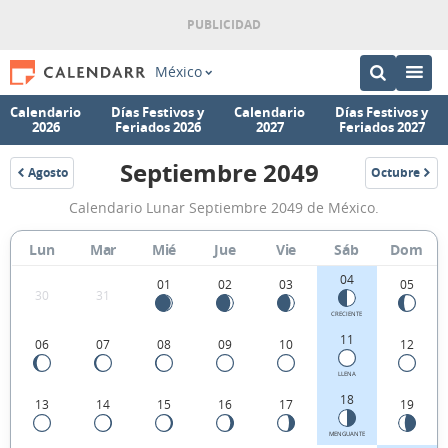
México
Calendario
Días Festivos y
Calendario
Días Festivos y
2026
Feriados 2026
2027
Feriados 2027
Septiembre 2049
Agosto
Octubre
2049
2049
Calendario
Calendario Lunar Septiembre 2049 de México.
Lunar
Septiembre
Lun
Mar
Mié
Jue
Vie
Sáb
Dom
2049
04
01
02
03
05
30
31
de
CRECIENTE
México.
11
06
07
08
09
10
12
LLENA
18
13
14
15
16
17
19
MENGUANTE