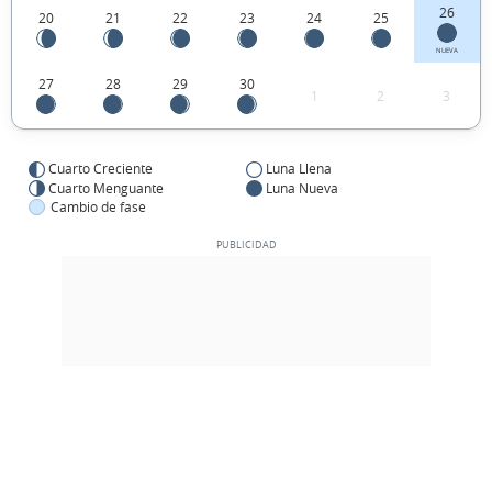
26
20
21
22
23
24
25
NUEVA
27
28
29
30
1
2
3
Cuarto Creciente
Luna Llena
Cuarto Menguante
Luna Nueva
Cambio de fase