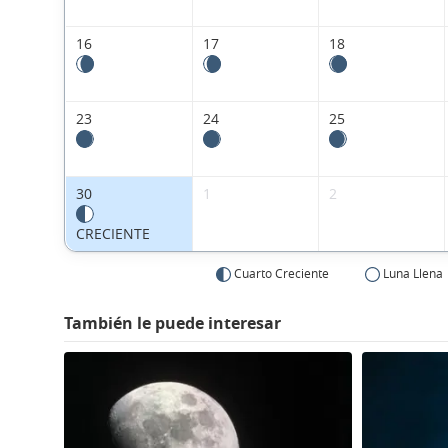
16
17
18
23
24
25
30
1
2
CRECIENTE
Cuarto Creciente
Luna Llena
También le puede interesar