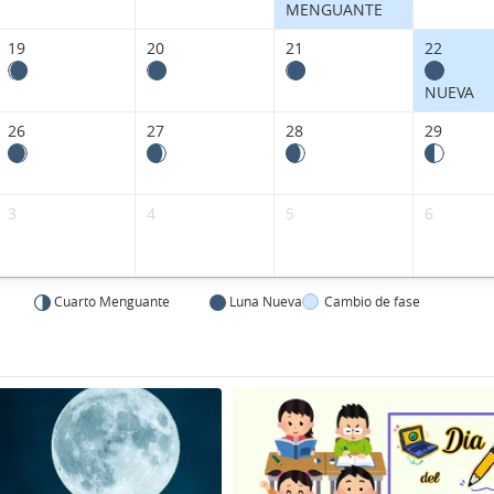
MENGUANTE
19
20
21
22
NUEVA
26
27
28
29
3
4
5
6
Cuarto Menguante
Luna Nueva
Cambio de fase