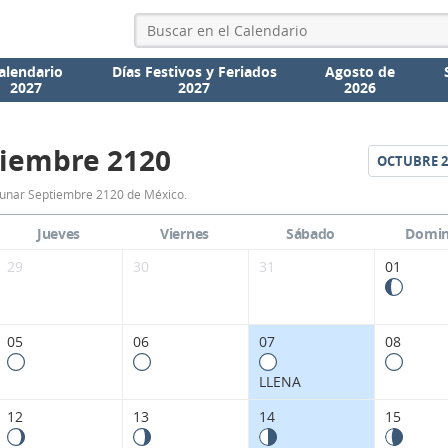
alendario
Días Festivos y Feriados
Agosto de
2027
2027
2026
iembre 2120
OCTUBRE
2
Calendario
Lunar Septiembre 2120 de México.
Lunar
Jueves
Viernes
Sábado
Domi
Septiembre
29
30
31
01
2120
de
05
06
07
08
México.
LLENA
12
13
14
15