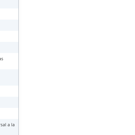
as
sal a la