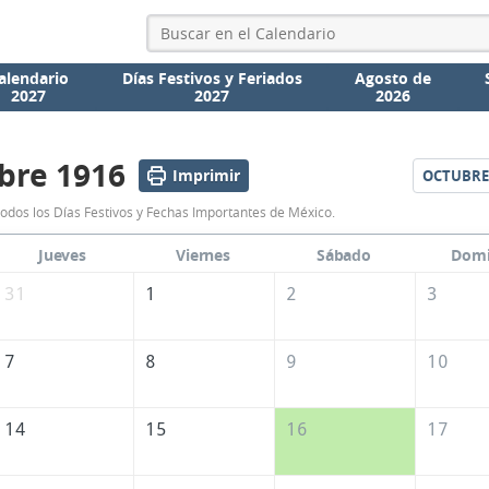
alendario
Días Festivos y Feriados
Agosto de
2027
2027
2026
bre 1916
Imprimir
OCTUBRE
Calendario
odos los Días Festivos y Fechas Importantes de México.
Septiembre
Jueves
Viernes
Sábado
Dom
1916
31
1
2
3
de
México
7
8
9
10
14
15
16
17