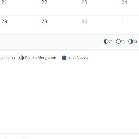
21
22
23
24
28
29
30
1
04
11
18
na Llena
Cuarto Menguante
Luna Nueva