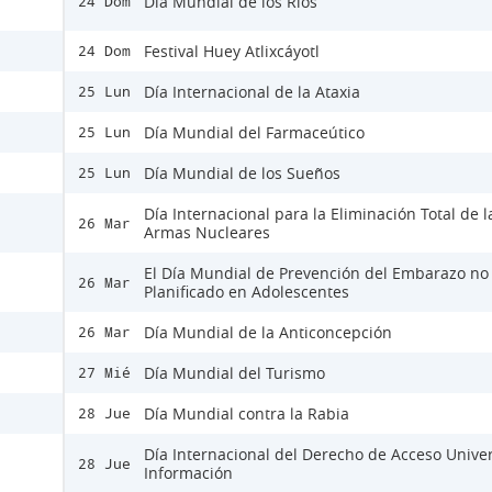
Día Mundial de los Ríos
24 Dom
Festival Huey Atlixcáyotl
24 Dom
Día Internacional de la Ataxia
25 Lun
Día Mundial del Farmaceútico
25 Lun
Día Mundial de los Sueños
25 Lun
Día Internacional para la Eliminación Total de l
26 Mar
Armas Nucleares
El Día Mundial de Prevención del Embarazo no
26 Mar
Planificado en Adolescentes
Día Mundial de la Anticoncepción
26 Mar
Día Mundial del Turismo
27 Mié
Día Mundial contra la Rabia
28 Jue
Día Internacional del Derecho de Acceso Univer
28 Jue
Información