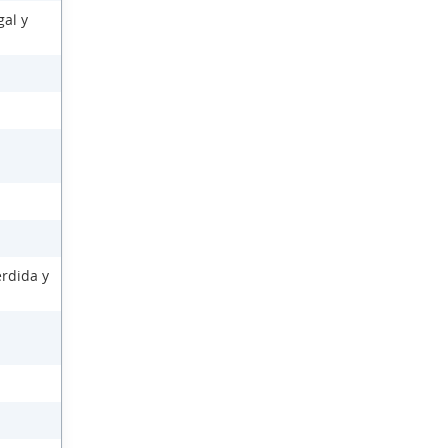
gal y
érdida y