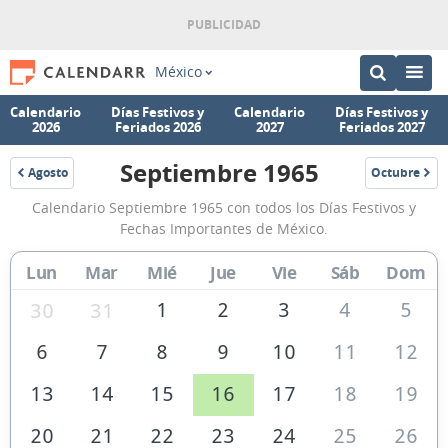
México
Calendario
Días Festivos y
Calendario
Días Festivos y
2026
Feriados 2026
2027
Feriados 2027
Septiembre 1965
Agosto
Octubre
1965
1965
Calendario
Calendario Septiembre 1965 con todos los Días Festivos y
Septiembre
Fechas Importantes de México.
1965
Lun
Mar
Mié
Jue
Vie
Sáb
Dom
de
México
1
2
3
4
5
30
31
6
7
8
9
10
11
12
13
14
15
16
17
18
19
20
21
22
23
24
25
26