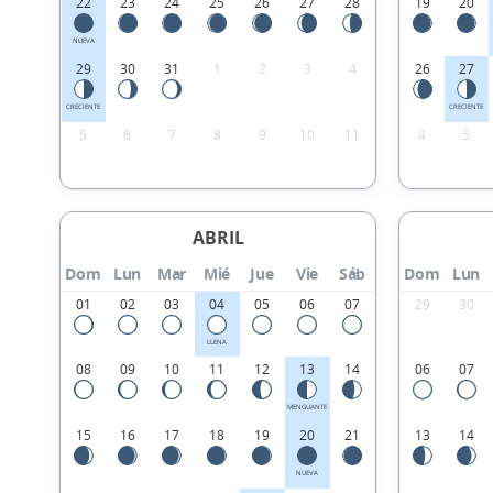
22
23
24
25
26
27
28
19
20
NUEVA
29
30
31
1
2
3
4
26
27
CRECIENTE
CRECIENTE
5
6
7
8
9
10
11
4
5
ABRIL
Dom
Lun
Mar
Mié
Jue
Vie
Sáb
Dom
Lun
01
02
03
04
05
06
07
29
30
LLENA
08
09
10
11
12
13
14
06
07
MENGUANTE
15
16
17
18
19
20
21
13
14
NUEVA