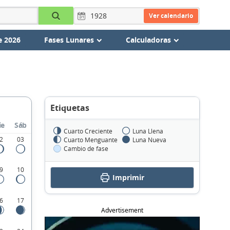
Ver calendario
e 2026
Fases Lunares
Calculadoras
Etiquetas
ie
Sáb
Cuarto Creciente
Luna Llena
2
03
Cuarto Menguante
Luna Nueva
Cambio de fase
9
10
Imprimir
6
17
Advertisement