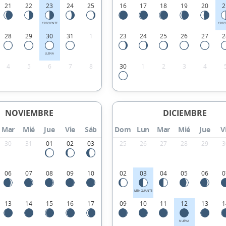
21
22
23
24
25
16
17
18
19
20
2
CRECIENTE
CREC
28
29
30
31
1
23
24
25
26
27
2
LLENA
4
5
6
7
8
30
1
2
3
4
NOVIEMBRE
DICIEMBRE
Mar
Mié
Jue
Vie
Sáb
Dom
Lun
Mar
Mié
Jue
V
30
31
01
02
03
25
26
27
28
29
3
06
07
08
09
10
02
03
04
05
06
0
MENGUANTE
13
14
15
16
17
09
10
11
12
13
1
NUEVA