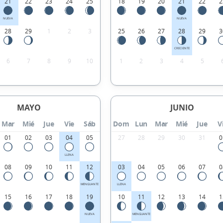
21
22
23
24
25
18
19
20
21
22
2
NUEVA
NUEVA
28
29
1
2
3
25
26
27
28
29
3
CRECIENTE
6
7
8
9
10
1
2
3
4
5
MAYO
JUNIO
Mar
Mié
Jue
Vie
Sáb
Dom
Lun
Mar
Mié
Jue
V
01
02
03
04
05
27
28
29
30
31
0
LLENA
08
09
10
11
12
03
04
05
06
07
0
MENGUANTE
LLENA
15
16
17
18
19
10
11
12
13
14
1
NUEVA
MENGUANTE