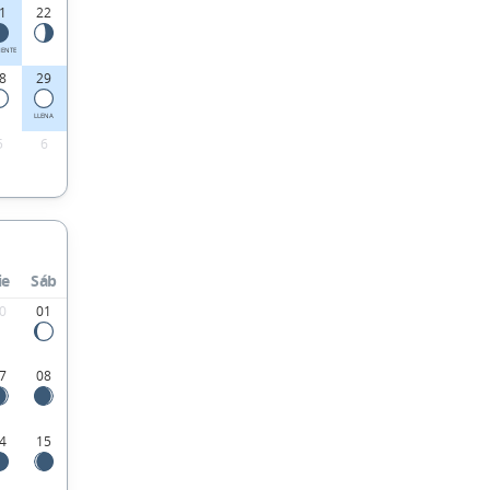
1
22
IENTE
8
29
LLENA
5
6
ie
Sáb
0
01
7
08
4
15