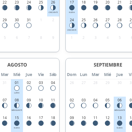
22
23
24
25
26
17
18
19
20
21
2
CRECIENTE
NUEVA
29
30
31
1
2
24
25
26
27
28
2
CRECIENTE
5
6
7
8
9
1
2
3
4
5
AGOSTO
SEPTIEMBRE
Mar
Mié
Jue
Vie
Sáb
Dom
Lun
Mar
Mié
Jue
V
31
01
02
03
04
26
27
28
29
30
3
LLENA
07
08
09
10
11
02
03
04
05
06
0
MENGUANTE
MENGUANTE
14
15
16
17
18
09
10
11
12
13
1
NUEVA
NUEVA