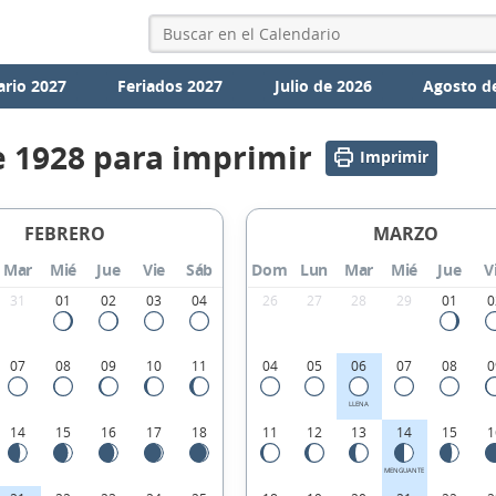
ario 2027
Feriados 2027
Julio de 2026
Agosto d
e 1928 para imprimir
Imprimir
FEBRERO
MARZO
Mar
Mié
Jue
Vie
Sáb
Dom
Lun
Mar
Mié
Jue
V
31
01
02
03
04
26
27
28
29
01
0
07
08
09
10
11
04
05
06
07
08
0
LLENA
14
15
16
17
18
11
12
13
14
15
1
MENGUANTE