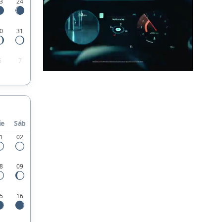
3
24
0
31
6
7
ie
Sáb
1
02
8
09
5
16