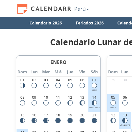
Perú
Calendario 2026
Feriados 2026
Calend
Calendario Lunar d
ENERO
Dom
Lun
Mar
Mié
Jue
Vie
Sáb
Dom
Lun
01
02
03
04
05
06
07
29
30
LLENA
08
09
10
11
12
13
14
05
06
MENGUANTE
LLENA
15
16
17
18
19
20
21
12
13
MENGUANTE