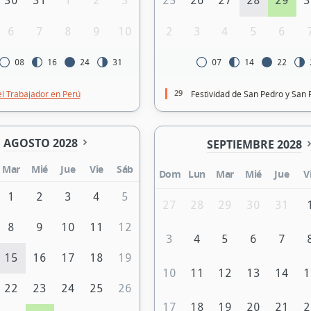
30
31
1
2
3
25
26
27
28
29
3
6
7
8
9
10
2
3
4
5
6
08
16
24
31
07
14
22
29
el Trabajador en Perú
Festividad de San Pedro y San 
AGOSTO 2028
SEPTIEMBRE 2028
Mar
Mié
Jue
Vie
Sáb
Dom
Lun
Mar
Mié
Jue
V
1
2
3
4
5
27
28
29
30
31
8
9
10
11
12
3
4
5
6
7
15
16
17
18
19
10
11
12
13
14
1
22
23
24
25
26
17
18
19
20
21
2