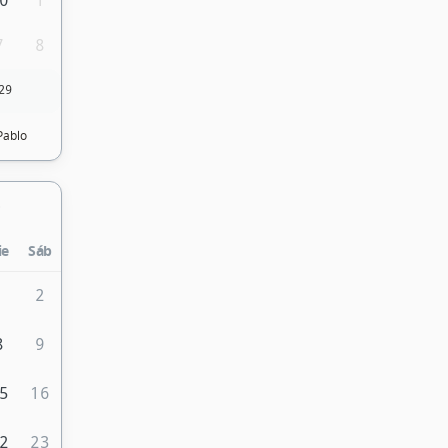
0
1
7
8
29
Pablo
ie
Sáb
1
2
8
9
5
16
2
23