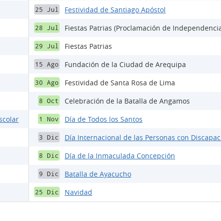
Festividad de Santiago Apóstol
25 Jul
Fiestas Patrias (Proclamación de Independenci
28 Jul
Fiestas Patrias
29 Jul
Fundación de la Ciudad de Arequipa
15 Ago
Festividad de Santa Rosa de Lima
30 Ago
Celebración de la Batalla de Angamos
8 Oct
scolar
Día de Todos los Santos
1 Nov
Día Internacional de las Personas con Discapa
3 Dic
Día de la Inmaculada Concepción
8 Dic
Batalla de Ayacucho
9 Dic
Navidad
25 Dic