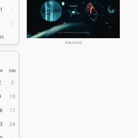
1
1
7
8
25
ie
Sáb
2
3
9
10
6
17
3
24