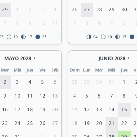
29
1
2
3
4
26
27
28
29
30
3
7
8
9
10
11
2
3
4
5
6
03
10
17
25
04
10
17
MAYO 2028
JUNIO 2028
Mar
Mié
Jue
Vie
Sáb
Dom
Lun
Mar
Mié
Jue
V
2
3
4
5
6
28
29
30
31
1
9
10
11
12
13
4
5
6
7
8
16
17
18
19
20
11
12
13
14
15
1
23
24
25
26
27
18
19
20
21
22
2