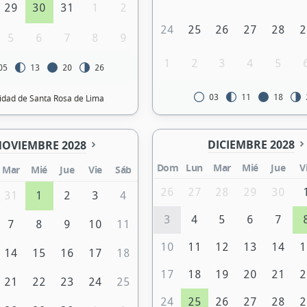
29
30
31
1
2
24
25
26
27
28
2
5
6
7
8
9
1
2
3
4
5
05
13
20
26
03
11
18
vidad de Santa Rosa de Lima
DICIEMBRE 2028
OVIEMBRE 2028
Dom
Lun
Mar
Mié
Jue
V
Mar
Mié
Jue
Vie
Sáb
26
27
28
29
30
31
1
2
3
4
3
4
5
6
7
7
8
9
10
11
10
11
12
13
14
1
14
15
16
17
18
17
18
19
20
21
2
21
22
23
24
25
24
25
26
27
28
2