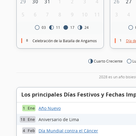
29
30
31
1
2
3
4
26
27
5
6
7
8
9
10
11
3
4
03
11
17
24
8
1
Celebración de la Batalla de Angamos
Día d
Cuarto Creciente
Lu
2028 es un año bisies
Los principales Días Festivos y Fechas Im
Año Nuevo
1 Ene
Aniversario de Lima
18 Ene
Día Mundial contra el Cáncer
4 Feb