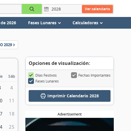
Ver calendario
 de 2026
Fases Lunares
Calculadoras
IO
2029
Opciones de visualización:
Días Festivos
Fechas Importantes
ie
Sáb
Fases Lunares
3
4
Imprimir
Calendario 2028
0
11
7
18
Advertisement
4
25