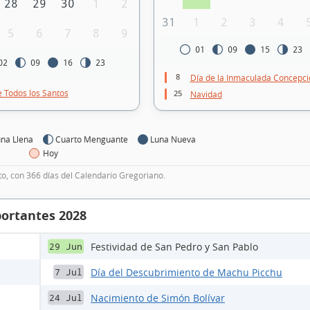
28
29
30
1
2
31
1
2
3
4
5
6
7
8
9
01
09
15
23
02
09
16
23
8
Día de la Inmaculada Concepci
e Todos los Santos
25
Navidad
na Llena
Cuarto Menguante
Luna Nueva
Hoy
to, con 366 días del Calendario Gregoriano.
portantes 2028
Festividad de San Pedro y San Pablo
29 Jun
Día del Descubrimiento de Machu Picchu
7 Jul
Nacimiento de Simón Bolívar
24 Jul