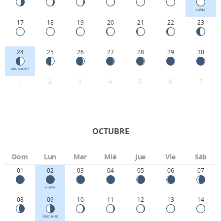
LLENA
17
18
19
20
21
22
23
24
25
26
27
28
29
30
MENGUANTE
1
2
3
4
5
6
7
OCTUBRE
Dom
Lun
Mar
Mié
Jue
Vie
Sáb
01
02
03
04
05
06
07
NUEVA
08
09
10
11
12
13
14
CRECIENTE