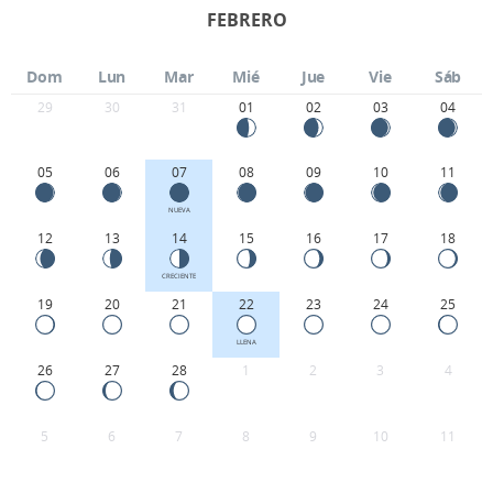
FEBRERO
Dom
Lun
Mar
Mié
Jue
Vie
Sáb
29
30
31
01
02
03
04
05
06
07
08
09
10
11
NUEVA
12
13
14
15
16
17
18
CRECIENTE
19
20
21
22
23
24
25
LLENA
26
27
28
1
2
3
4
5
6
7
8
9
10
11