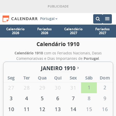
Portugal
Calendário
Feriados
Calendário
Feriados
2026
2026
2027
2027
Calendário 1910
Calendário 1910
com os Feriados Nacionais, Datas
Comemorativas e Dias Importantes de
Portugal
.
JANEIRO 1910
Seg
Ter
Qua
Qui
Sex
Sáb
Dom
1
2
27
28
29
30
31
3
4
5
6
7
8
9
10
11
12
13
14
15
16