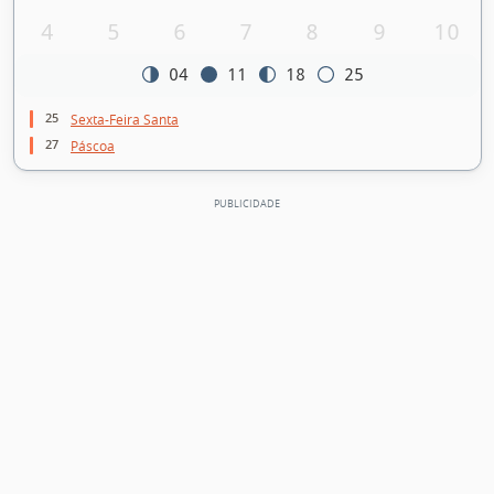
4
5
6
7
8
9
10
04
11
18
25
25
Sexta-Feira Santa
27
Páscoa