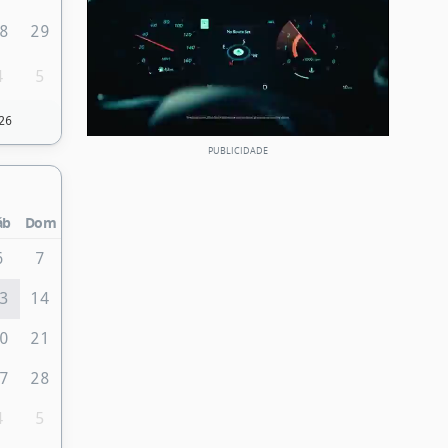
8
29
4
5
26
áb
Dom
6
7
3
14
0
21
7
28
4
5