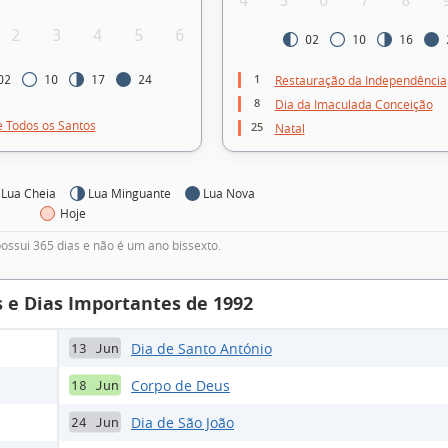
4
5
6
7
8
2
3
4
5
6
02
10
16
1
Restauração da Independência
02
10
17
24
8
Dia da Imaculada Conceição
e Todos os Santos
25
Natal
Lua Cheia
Lua Minguante
Lua Nova
Hoje
ossui 365 dias e não é um ano bissexto.
 e Dias Importantes de 1992
Dia de Santo António
13 Jun
Corpo de Deus
18 Jun
Dia de São João
24 Jun