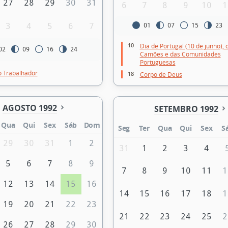
27
28
29
30
31
6
7
8
9
10
1
3
4
5
6
7
01
07
15
23
10
Dia de Portugal (10 de junho), 
02
09
16
24
Camões e das Comunidades
Portuguesas
o Trabalhador
18
Corpo de Deus
AGOSTO 1992
SETEMBRO 1992
Qua
Qui
Sex
Sáb
Dom
Seg
Ter
Qua
Qui
Sex
S
29
30
31
1
2
31
1
2
3
4
5
6
7
8
9
7
8
9
10
11
1
12
13
14
15
16
14
15
16
17
18
1
19
20
21
22
23
21
22
23
24
25
2
26
27
28
29
30