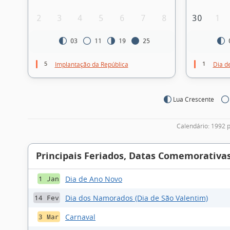
2
3
4
5
6
7
8
30
1
03
11
19
25
5
1
Implantação da República
Dia d
Lua Crescente
Calendário: 1992 p
Principais Feriados, Datas Comemorativas
Dia de Ano Novo
1 Jan
Dia dos Namorados (Dia de São Valentim)
14 Fev
Carnaval
3 Mar