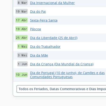
Dia Internacional da Mulher
8 Mar
Dia do Pai
19 Mar
Sexta-Feira Santa
17 Abr
Páscoa
19 Abr
Dia da Liberdade (25 de Abril)
25 Abr
Dia do Trabalhador
1 Mai
Dia da Mãe
3 Mai
Dia da Criança (Dia Mundial da Criança)
1 Jun
Dia de Portugal (10 de junho), de Camões e das
10 Jun
Comunidades Portuguesas
Todos os Feriados, Datas Comemorativas e Dias Impo