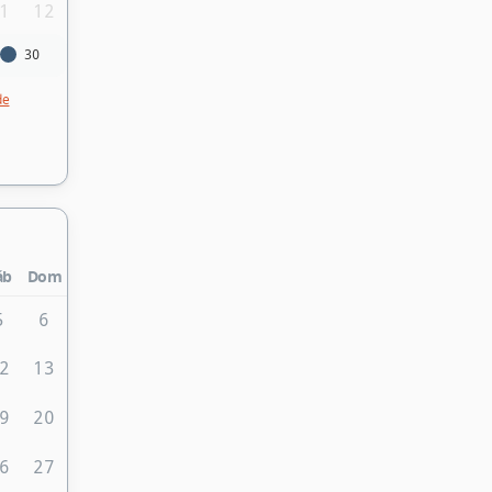
1
12
30
de
áb
Dom
5
6
2
13
9
20
6
27