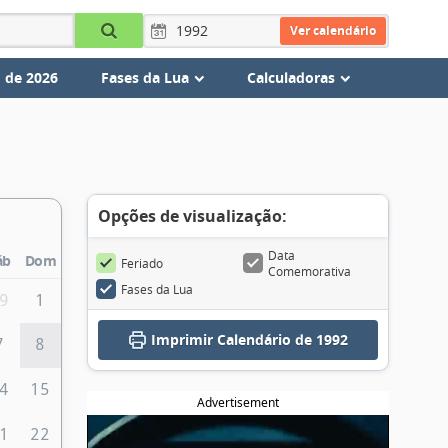
Ver calendário
 de 2026
Fases da Lua
Calculadoras
Opções de visualização:
Data
áb
Dom
Feriado
Comemorativa
Fases da Lua
9
1
Imprimir
Calendário de 1992
7
8
4
15
Advertisement
1
22