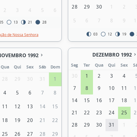
28
29
30
1
2
2
3
4
5
6
5
6
7
8
9
1
05
13
21
28
03
12
19
ção de Nossa Senhora
DEZEMBRO 1992
NOVEMBRO 1992
Seg
Ter
Qua
Qui
Sex
S
Qua
Qui
Sex
Sáb
Dom
30
1
2
3
4
28
29
30
31
1
7
8
9
10
11
1
4
5
6
7
8
14
15
16
17
18
1
11
12
13
14
15
21
22
23
24
25
2
18
19
20
21
22
28
29
30
31
1
25
26
27
28
29