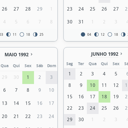
26
27
28
29
1
23
24
25
26
27
2
4
5
6
7
8
30
31
1
2
3
03
11
18
25
04
12
18
JUNHO 1992
MAIO 1992
Seg
Ter
Qua
Qui
Sex
S
Qua
Qui
Sex
Sáb
Dom
1
2
3
4
5
29
30
1
2
3
8
9
10
11
12
1
6
7
8
9
10
15
16
17
18
19
2
13
14
15
16
17
22
23
24
25
26
2
20
21
22
23
24
29
30
1
2
3