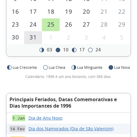
16
17
18
19
20
21
22
23
24
25
26
27
28
29
30
31
1
2
3
4
5
03
10
17
24
Lua Crescente
Lua Cheia
Lua Minguante
Lua Nova
Calendário: 1996 é um ano bissexto, com 366 dias.
Principais Feriados, Datas Comemorativas e
Dias Importantes de 1996
Dia de Ano Novo
1 Jan
Dia dos Namorados (Dia de São Valentim)
14 Fev