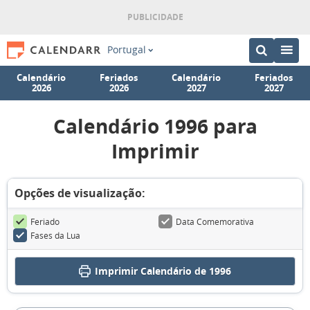
Portugal
Calendário
Feriados
Calendário
Feriados
2026
2026
2027
2027
Calendário 1996 para
Imprimir
Opções de visualização:
Feriado
Data Comemorativa
Fases da Lua
Imprimir
Calendário de 1996