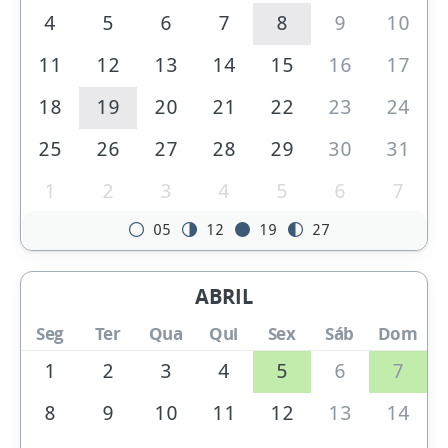
4
5
6
7
8
9
10
11
12
13
14
15
16
17
18
19
20
21
22
23
24
25
26
27
28
29
30
31
1
2
3
4
5
6
7
05
12
19
27
ABRIL
Seg
Ter
Qua
Qui
Sex
Sáb
Dom
1
2
3
4
5
6
7
8
9
10
11
12
13
14