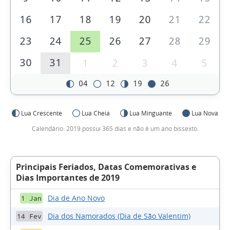
16
17
18
19
20
21
22
23
24
25
26
27
28
29
30
31
1
2
3
4
5
04
12
19
26
Lua Crescente
Lua Cheia
Lua Minguante
Lua Nova
Calendário: 2019 possui 365 dias e não é um ano bissexto.
Principais Feriados, Datas Comemorativas e
Dias Importantes de 2019
Dia de Ano Novo
1 Jan
Dia dos Namorados (Dia de São Valentim)
14 Fev