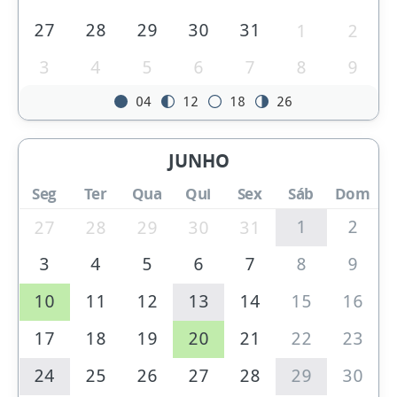
27
28
29
30
31
1
2
3
4
5
6
7
8
9
04
12
18
26
JUNHO
Seg
Ter
Qua
Qui
Sex
Sáb
Dom
1
2
27
28
29
30
31
3
4
5
6
7
8
9
10
11
12
13
14
15
16
17
18
19
20
21
22
23
24
25
26
27
28
29
30