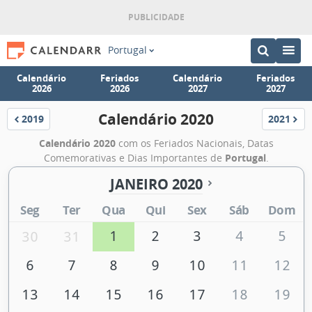
Portugal
Calendário
Feriados
Calendário
Feriados
2026
2026
2027
2027
Calendário 2020
2019
2021
Calendário
Calendár
Calendário 2020
com os Feriados Nacionais, Datas
Comemorativas e Dias Importantes de
Portugal
.
JANEIRO 2020
Seg
Ter
Qua
Qui
Sex
Sáb
Dom
1
2
3
4
5
30
31
6
7
8
9
10
11
12
13
14
15
16
17
18
19