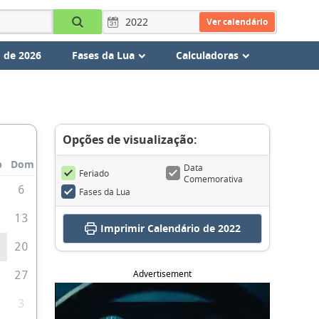
Ver calendário
 de 2026
Fases da Lua
Calculadoras
Opções de visualização:
b
Dom
Data
Feriado
Comemorativa
6
Fases da Lua
2
13
Imprimir
Calendário de 2022
9
20
Advertisement
6
27
3