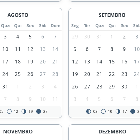
AGOSTO
SETEMBRO
Qua
Qui
Sex
Sáb
Dom
Seg
Ter
Qua
Qui
Sex
Sá
3
4
5
6
7
29
30
31
1
2
3
10
11
12
13
14
5
6
7
8
9
1
17
18
19
20
21
12
13
14
15
16
1
24
25
26
27
28
19
20
21
22
23
2
31
1
2
3
4
26
27
28
29
30
1
7
8
9
10
11
3
4
5
6
7
8
05
12
19
27
03
10
17
2
NOVEMBRO
DEZEMBRO