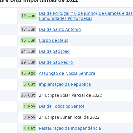
Dia de Portugal (10 de junho), de Camões e das
10 Jun
Comunidades Portuguesas
Dia de Santo António
13 Jun
Corpo de Deus
16 Jun
Dia de São João
24 Jun
Dia de São Pedro
29 Jun
Assunção de Nossa Senhora
15 Ago
Implantação da República
5 Out
2.º Eclipse Solar Parcial de 2022
25 Out
Dia de Todos os Santos
1 Nov
2.º Eclipse Lunar Total de 2022
8 Nov
Restauração da Independência
1 Dez