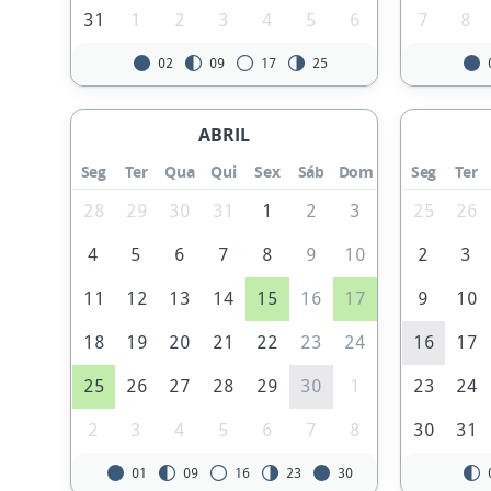
31
1
2
3
4
5
6
7
8
02
09
17
25
ABRIL
Seg
Ter
Qua
Qui
Sex
Sáb
Dom
Seg
Ter
28
29
30
31
1
2
3
25
26
4
5
6
7
8
9
10
2
3
11
12
13
14
15
16
17
9
10
18
19
20
21
22
23
24
16
17
25
26
27
28
29
30
1
23
24
2
3
4
5
6
7
8
30
31
01
09
16
23
30