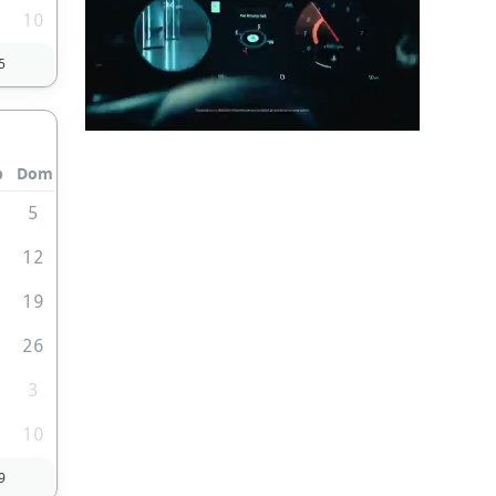
10
5
b
Dom
5
1
12
8
19
5
26
3
10
9