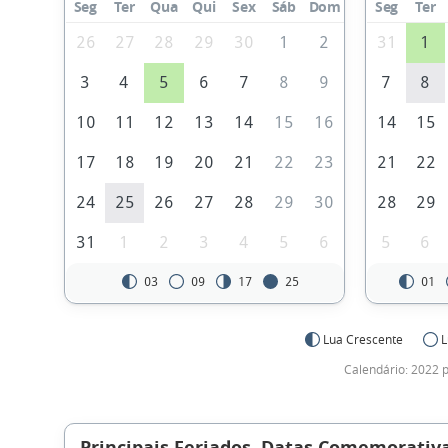
Seg
Ter
Qua
Qui
Sex
Sáb
Dom
Seg
Ter
26
27
28
29
30
1
2
31
1
3
4
5
6
7
8
9
7
8
10
11
12
13
14
15
16
14
15
17
18
19
20
21
22
23
21
22
24
25
26
27
28
29
30
28
29
31
1
2
3
4
5
6
5
6
03
09
17
25
01
Lua Crescente
L
Calendário: 2022 p
Principais Feriados, Datas Comemorativa