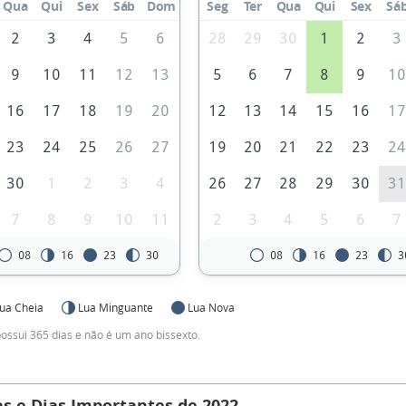
Qua
Qui
Sex
Sáb
Dom
Seg
Ter
Qua
Qui
Sex
Sá
2
3
4
5
6
28
29
30
1
2
3
9
10
11
12
13
5
6
7
8
9
1
16
17
18
19
20
12
13
14
15
16
1
23
24
25
26
27
19
20
21
22
23
2
30
1
2
3
4
26
27
28
29
30
3
7
8
9
10
11
2
3
4
5
6
7
08
16
23
30
08
16
23
3
ua Cheia
Lua Minguante
Lua Nova
ossui 365 dias e não é um ano bissexto.
s e Dias Importantes de 2022