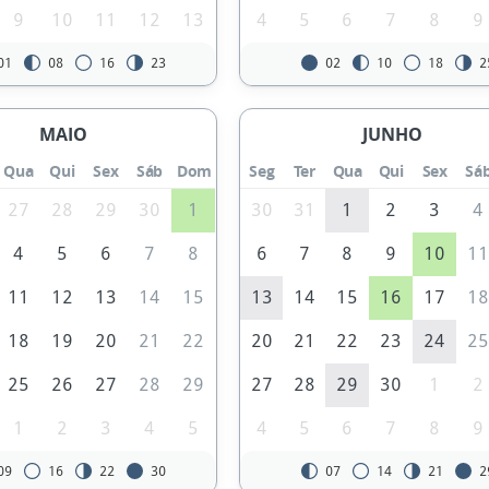
9
10
11
12
13
4
5
6
7
8
9
01
08
16
23
02
10
18
2
MAIO
JUNHO
Qua
Qui
Sex
Sáb
Dom
Seg
Ter
Qua
Qui
Sex
Sá
27
28
29
30
1
30
31
1
2
3
4
4
5
6
7
8
6
7
8
9
10
1
11
12
13
14
15
13
14
15
16
17
1
18
19
20
21
22
20
21
22
23
24
2
25
26
27
28
29
27
28
29
30
1
2
1
2
3
4
5
4
5
6
7
8
9
09
16
22
30
07
14
21
2