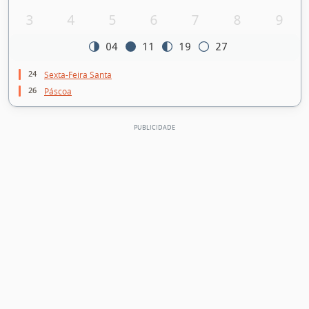
3
4
5
6
7
8
9
04
11
19
27
24
Sexta-Feira Santa
26
Páscoa