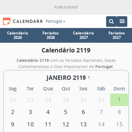
Portugal
Calendário
Feriados
Calendário
Feriados
2026
2026
2027
2027
Calendário 2119
Calendário 2119
com os Feriados Nacionais, Datas
Comemorativas e Dias Importantes de
Portugal
.
JANEIRO 2119
Seg
Ter
Qua
Qui
Sex
Sáb
Dom
1
26
27
28
29
30
31
2
3
4
5
6
7
8
9
10
11
12
13
14
15