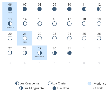
06
07
08
09
10
11
12
NOVA
13
14
15
16
17
18
19
CRESCENTE
20
21
22
23
24
25
26
CHEIA
27
28
29
30
31
1
2
MINGUANTE
3
4
5
6
7
8
9
Lua Crescente
Lua Cheia
Mudança
de fase
Lua Minguante
Lua Nova