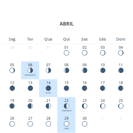
ABRIL
Seg
Ter
Qua
Qui
Sex
Sáb
Dom
29
30
31
01
02
03
04
05
06
07
08
09
10
11
MINGUANTE
12
13
14
15
16
17
18
NOVA
19
20
21
22
23
24
25
CRESCENTE
26
27
28
29
30
1
2
CHEIA