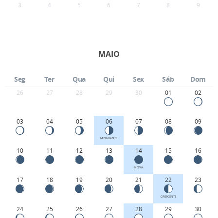
3
4
5
6
7
8
9
MAIO
Seg
Ter
Qua
Qui
Sex
Sáb
Dom
26
27
28
29
30
01
02
03
04
05
06
07
08
09
MINGUANTE
10
11
12
13
14
15
16
NOVA
17
18
19
20
21
22
23
CRESCENTE
24
25
26
27
28
29
30