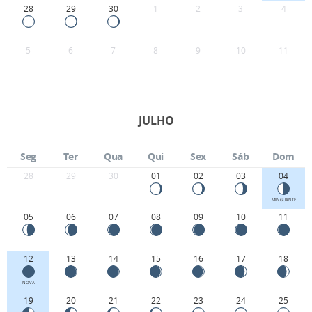
28
29
30
1
2
3
4
5
6
7
8
9
10
11
JULHO
Seg
Ter
Qua
Qui
Sex
Sáb
Dom
28
29
30
01
02
03
04
MINGUANTE
05
06
07
08
09
10
11
12
13
14
15
16
17
18
NOVA
19
20
21
22
23
24
25