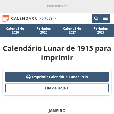
Portugal
Calendário
Feriados
Calendário
Feriados
2026
2026
2027
2027
Calendário Lunar de 1915 para
imprimir
Imprimir Calendário Lunar 1915
Lua de Hoje
JANEIRO