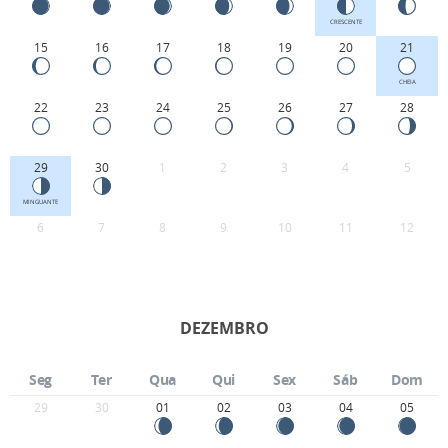
CRESCENTE
15
16
17
18
19
20
21
CHEIA
22
23
24
25
26
27
28
29
30
1
2
3
4
5
MINGUANTE
6
7
8
9
10
11
12
DEZEMBRO
Seg
Ter
Qua
Qui
Sex
Sáb
Dom
29
30
01
02
03
04
05