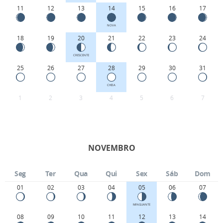
11
12
13
14
15
16
17
NOVA
18
19
20
21
22
23
24
CRESCENTE
25
26
27
28
29
30
31
CHEIA
1
2
3
4
5
6
7
NOVEMBRO
Seg
Ter
Qua
Qui
Sex
Sáb
Dom
01
02
03
04
05
06
07
MINGUANTE
08
09
10
11
12
13
14