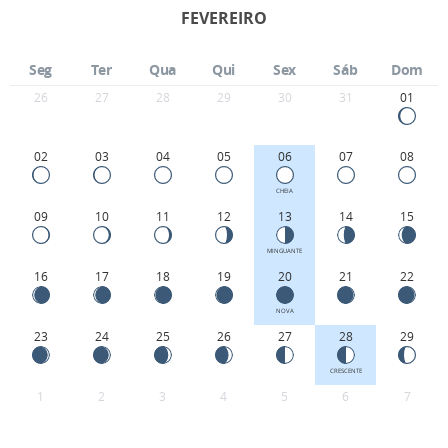
FEVEREIRO
Seg
Ter
Qua
Qui
Sex
Sáb
Dom
26
27
28
29
30
31
01
02
03
04
05
06
07
08
CHEIA
09
10
11
12
13
14
15
MINGUANTE
16
17
18
19
20
21
22
NOVA
23
24
25
26
27
28
29
CRESCENTE
1
2
3
4
5
6
7