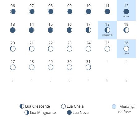
06
07
08
09
10
11
12
NOVA
13
14
15
16
17
18
19
CRESCENTE
20
21
22
23
24
25
26
CHEIA
27
28
29
30
31
1
2
3
4
5
6
7
8
9
Lua Crescente
Lua Cheia
Mudança
de fase
Lua Minguante
Lua Nova