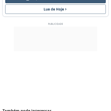
05
06
07
08
09
10
11
Lua de Hoje
NOVA
12
13
14
15
16
17
18
CRESCENTE
19
20
21
22
23
24
25
CHEIA
26
27
28
1
2
3
4
MINGUANTE
5
6
7
8
9
10
11
MARÇO 2114
Seg
Ter
Qua
Qui
Sex
Sáb
Dom
26
27
28
01
02
03
04
Também pode interessar