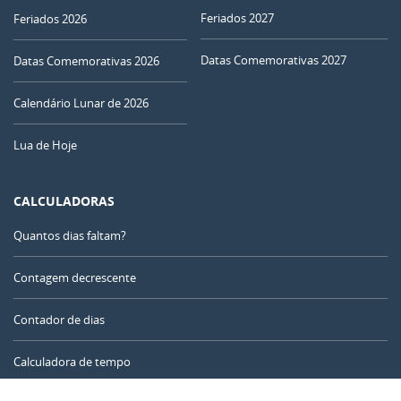
25
26
27
28
29
30
01
Feriados 2027
Feriados 2026
02
03
04
05
06
07
08
Datas Comemorativas 2027
Datas Comemorativas 2026
NOVA
Calendário Lunar de 2026
09
10
11
12
13
14
15
Lua de Hoje
CRESCENTE
16
17
18
19
20
21
22
CHEIA
CALCULADORAS
23
24
25
26
27
28
29
Quantos dias faltam?
MINGUANTE
30
31
1
2
3
4
5
Contagem decrescente
Contador de dias
AGOSTO 2114
Calculadora de tempo
Seg
Ter
Qua
Qui
Sex
Sáb
Dom