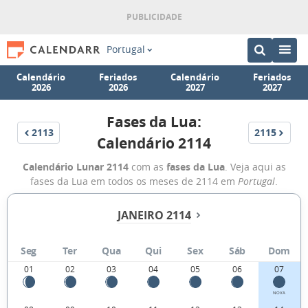
Portugal
Calendário
Feriados
Calendário
Feriados
2026
2026
2027
2027
Fases da Lua:
2113
2115
Calendário 2114
Calendário Lunar 2114
com as
fases da Lua
. Veja aqui as
fases da Lua em todos os meses de 2114 em
Portugal
.
JANEIRO 2114
Seg
Ter
Qua
Qui
Sex
Sáb
Dom
01
02
03
04
05
06
07
NOVA