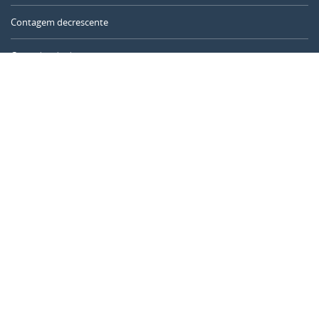
Contagem decrescente
Contador de dias
Calculadora de tempo
Dia do ano
Calculadora de idade
Temporizador online
CALENDARR.COM
Sobre nós
Privacidade