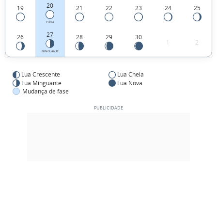
20
19
21
22
23
24
25
CHEIA
27
26
28
29
30
1
2
MINGUANTE
Lua Crescente
Lua Cheia
Lua Minguante
Lua Nova
Mudança de fase