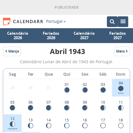
Portugal
Calendário
Feriados
Calendário
Feriados
2026
2026
2027
2027
Abril 1943
Março
Maio
1943
1943
Fases
Calendário Lunar de Abril de 1943 de Portugal.
da
Lua
Seg
Ter
Qua
Qui
Sex
Sáb
Dom
de
04
01
02
03
29
30
31
Abril
NOVA
1943
05
06
07
08
09
10
11
12
13
14
15
16
17
18
CRESCENTE