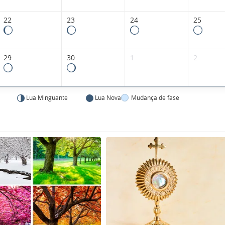
22
23
24
25
29
30
1
2
Lua Minguante
Lua Nova
Mudança de fase