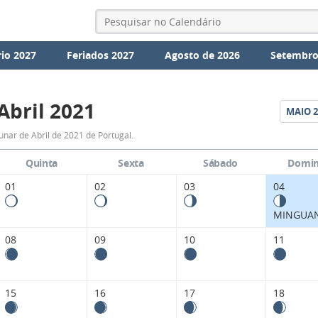
io 2027
Feriados 2027
Agosto de 2026
Setembro
Abril 2021
MAIO
2
Fases
unar de Abril de 2021 de Portugal.
da
Quinta
Sexta
Sábado
Domi
Lua
01
02
03
04
de
MINGUA
Abril
08
09
10
11
2021
15
16
17
18