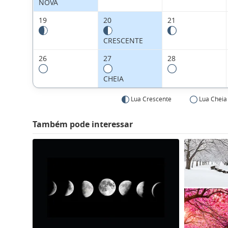
NOVA
19
20
21
CRESCENTE
26
27
28
CHEIA
Lua Crescente
Lua Cheia
Também pode interessar