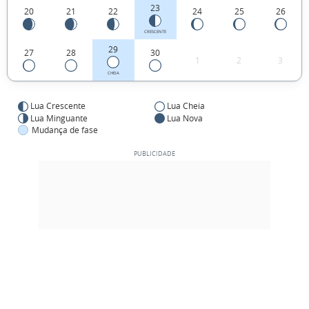
23
20
21
22
24
25
26
CRESCENTE
29
27
28
30
1
2
3
CHEIA
Lua Crescente
Lua Cheia
Lua Minguante
Lua Nova
Mudança de fase