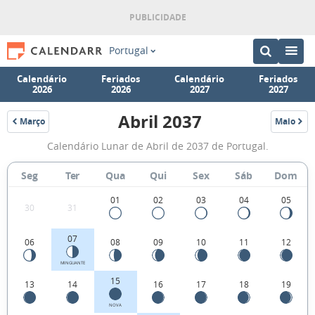
Portugal
Calendário
Feriados
Calendário
Feriados
2026
2026
2027
2027
Abril 2037
Março
Maio
2037
2037
Fases
Calendário Lunar de Abril de 2037 de Portugal.
da
Lua
Seg
Ter
Qua
Qui
Sex
Sáb
Dom
de
01
02
03
04
05
30
31
Abril
2037
07
06
08
09
10
11
12
MINGUANTE
15
13
14
16
17
18
19
NOVA