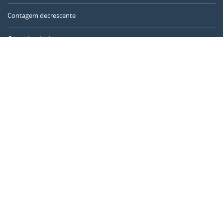
Contagem decrescente
Contador de dias
Calculadora de tempo
Dia do ano
Calculadora de idade
Temporizador online
CALENDARR.COM
Sobre nós
Privacidade