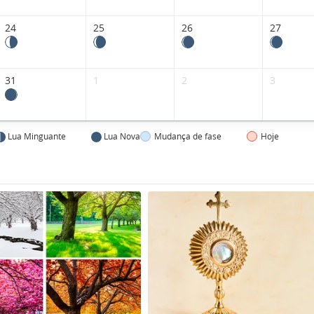
24
25
26
27
31
1
2
3
Lua Minguante
Lua Nova
Mudança de fase
Hoje