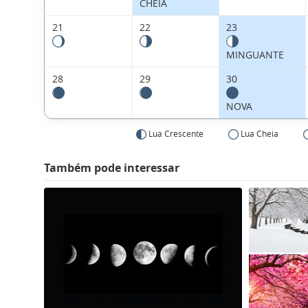
CHEIA
21
22
23
MINGUANTE
28
29
30
NOVA
Lua Crescente
Lua Cheia
Também pode interessar