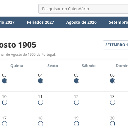
io 2027
Feriados 2027
Agosto de 2026
Setembro
osto 1905
SETEMBRO
1
Fases
nar de Agosto de 1905 de Portugal.
da
Quinta
Sexta
Sábado
Domi
Lua
03
04
05
06
de
Agosto
10
11
12
13
1905
17
18
19
20