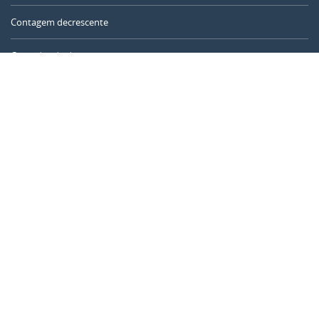
Contagem decrescente
Contador de dias
Calculadora de tempo
Dia do ano
Calculadora de idade
Temporizador online
CALENDARR.COM
Sobre nós
Privacidade