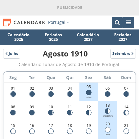
Portugal
Calendário
Feriados
Calendário
Feriados
2026
2026
2027
2027
Agosto 1910
Julho
Setembro
1910
1910
Fases
Calendário Lunar de Agosto de 1910 de Portugal.
da
Lua
Seg
Ter
Qua
Qui
Sex
Sáb
Dom
de
05
01
02
03
04
06
07
Agosto
NOVA
1910
13
08
09
10
11
12
14
CRESCENTE
20
15
16
17
18
19
21
CHEIA