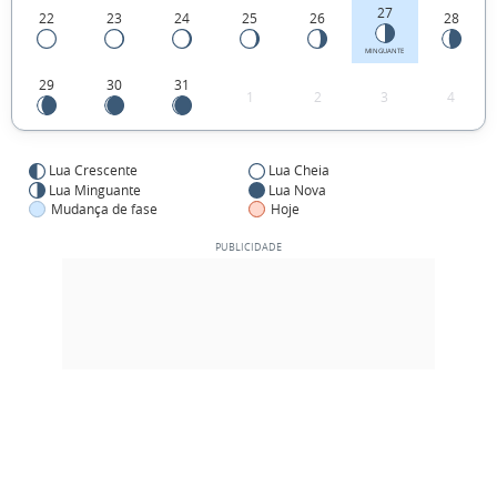
27
22
23
24
25
26
28
MINGUANTE
29
30
31
1
2
3
4
Lua Crescente
Lua Cheia
Lua Minguante
Lua Nova
Mudança de fase
Hoje