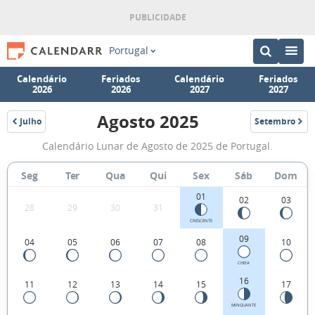
Portugal
Calendário
Feriados
Calendário
Feriados
2026
2026
2027
2027
Agosto 2025
Julho
Setembro
2025
2025
Fases
Calendário Lunar de Agosto de 2025 de Portugal.
da
Lua
Seg
Ter
Qua
Qui
Sex
Sáb
Dom
de
01
02
03
28
29
30
31
Agosto
CRESCENTE
2025
09
04
05
06
07
08
10
CHEIA
16
11
12
13
14
15
17
MINGUANTE