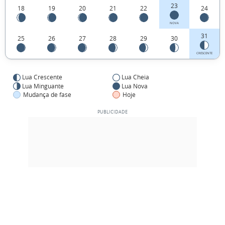
23
18
19
20
21
22
24
NOVA
31
25
26
27
28
29
30
CRESCENTE
Lua Crescente
Lua Cheia
Lua Minguante
Lua Nova
Mudança de fase
Hoje