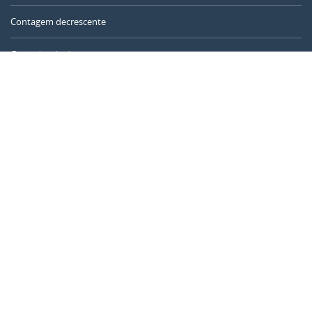
Contagem decrescente
Contador de dias
Calculadora de tempo
Dia do ano
Calculadora de idade
Temporizador online
CALENDARR.COM
Sobre nós
Privacidade