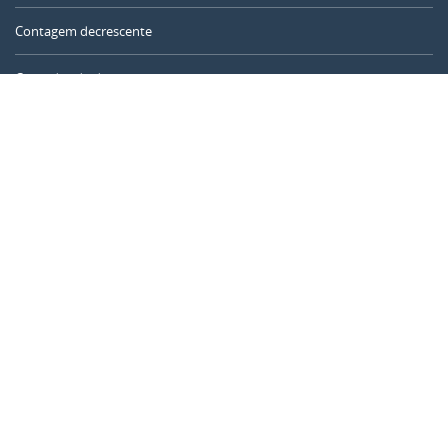
Contagem decrescente
Contador de dias
Calculadora de tempo
Dia do ano
Calculadora de idade
Temporizador online
CALENDARR.COM
Sobre nós
Privacidade