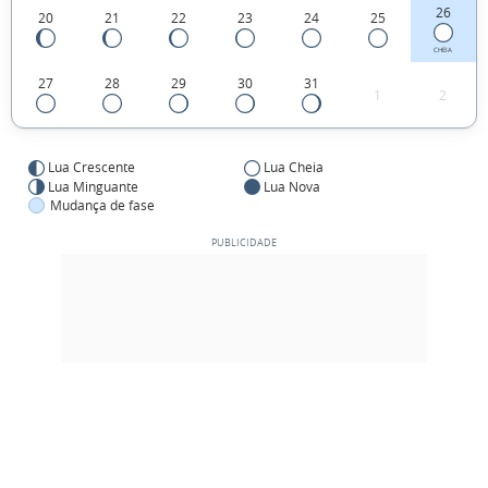
26
20
21
22
23
24
25
CHEIA
27
28
29
30
31
1
2
Lua Crescente
Lua Cheia
Lua Minguante
Lua Nova
Mudança de fase