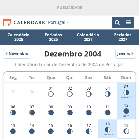
Portugal
Calendário
Feriados
Calendário
Feriados
2026
2026
2027
2027
Dezembro 2004
Novembro
Janeiro
2004
2005
Fases
Calendário Lunar de Dezembro de 2004 de Portugal.
da
Lua
Seg
Ter
Qua
Qui
Sex
Sáb
Dom
de
05
01
02
03
04
29
30
Dezembro
MINGUANTE
2004
12
06
07
08
09
10
11
NOVA
18
13
14
15
16
17
19
CRESCENTE