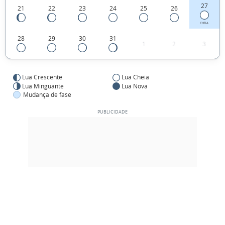
27
21
22
23
24
25
26
CHEIA
28
29
30
31
1
2
3
Lua Crescente
Lua Cheia
Lua Minguante
Lua Nova
Mudança de fase