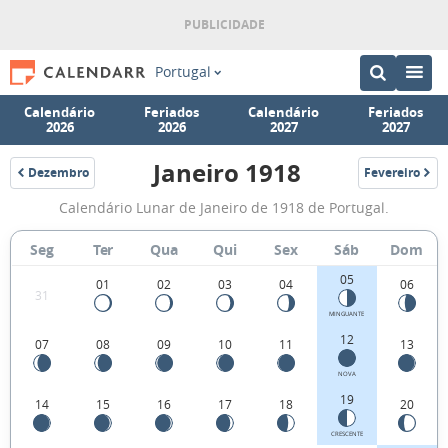
Portugal
Calendário
Feriados
Calendário
Feriados
2026
2026
2027
2027
Janeiro 1918
Dezembro
Fevereiro
1917
1918
Fases
Calendário Lunar de Janeiro de 1918 de Portugal.
da
Lua
Seg
Ter
Qua
Qui
Sex
Sáb
Dom
de
05
01
02
03
04
06
31
Janeiro
MINGUANTE
1918
12
07
08
09
10
11
13
NOVA
19
14
15
16
17
18
20
CRESCENTE