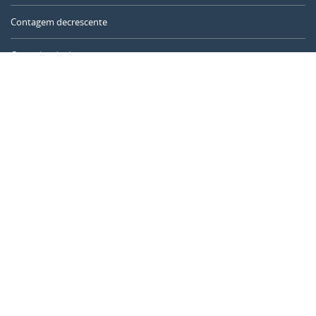
Contagem decrescente
Contador de dias
Calculadora de tempo
Dia do ano
Calculadora de idade
Temporizador online
CALENDARR.COM
Sobre nós
Privacidade