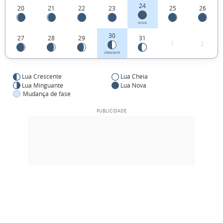
24
20
21
22
23
25
26
NOVA
30
27
28
29
31
1
2
CRESCENTE
Lua Crescente
Lua Cheia
Lua Minguante
Lua Nova
Mudança de fase