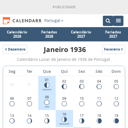
Portugal
Calendário
Feriados
Calendário
Feriados
2026
2026
2027
2027
Janeiro 1936
Dezembro
Fevereiro
1935
1936
Fases
Calendário Lunar de Janeiro de 1936 de Portugal.
da
Lua
Seg
Ter
Qua
Qui
Sex
Sáb
Dom
de
01
02
03
04
05
30
31
Janeiro
CRESCENTE
1936
08
06
07
09
10
11
12
CHEIA
16
13
14
15
17
18
19
MINGUANTE