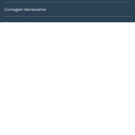
Contagem decrescente
Contador de dias
Calculadora de tempo
Dia do ano
Calculadora de idade
Temporizador online
CALENDARR.COM
Sobre nós
Privacidade