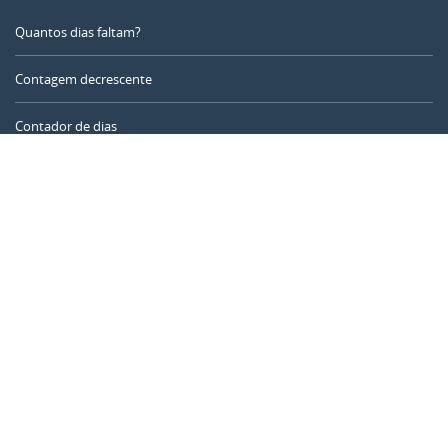
Quantos dias faltam?
Contagem decrescente
Contador de dias
Calculadora de tempo
Dia do ano
Calculadora de idade
Temporizador online
CALENDARR.COM
Sobre nós