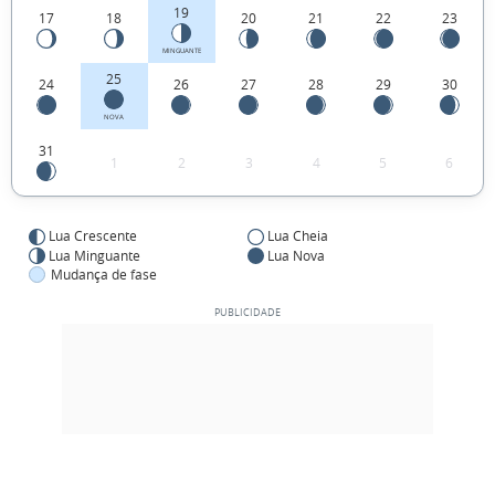
19
17
18
20
21
22
23
MINGUANTE
25
24
26
27
28
29
30
NOVA
31
1
2
3
4
5
6
Lua Crescente
Lua Cheia
Lua Minguante
Lua Nova
Mudança de fase