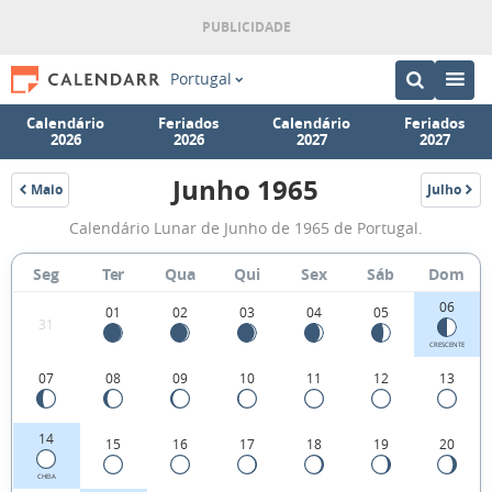
Portugal
Calendário
Feriados
Calendário
Feriados
2026
2026
2027
2027
Junho 1965
Maio
Julho
1965
1965
Fases
Calendário Lunar de Junho de 1965 de Portugal.
da
Lua
Seg
Ter
Qua
Qui
Sex
Sáb
Dom
de
06
01
02
03
04
05
31
Junho
CRESCENTE
1965
07
08
09
10
11
12
13
14
15
16
17
18
19
20
CHEIA