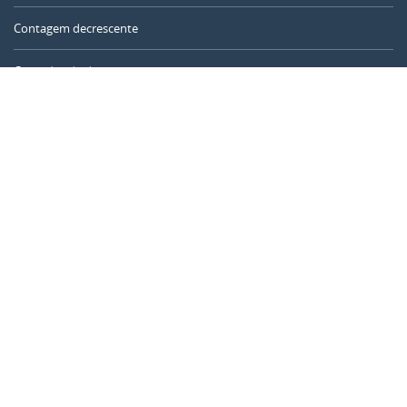
Contagem decrescente
Contador de dias
Calculadora de tempo
Dia do ano
Calculadora de idade
Temporizador online
CALENDARR.COM
Sobre nós
Privacidade