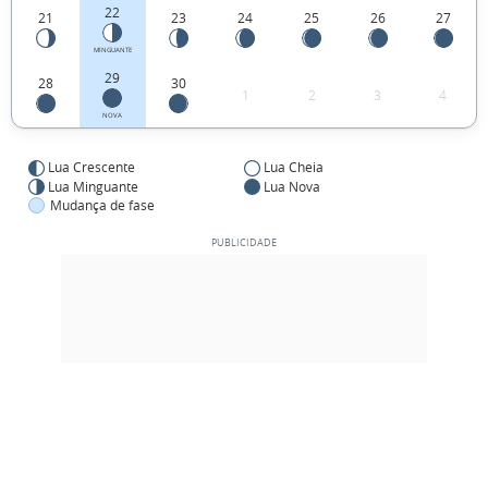
22
21
23
24
25
26
27
MINGUANTE
29
28
30
1
2
3
4
NOVA
Lua Crescente
Lua Cheia
Lua Minguante
Lua Nova
Mudança de fase