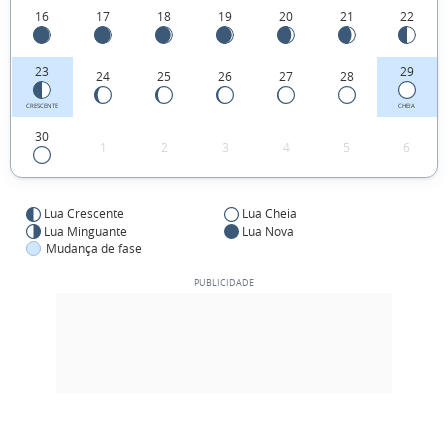
16
17
18
19
20
21
22
23
29
24
25
26
27
28
CRESCENTE
CHEIA
30
1
2
3
4
5
6
Lua Crescente
Lua Cheia
Lua Minguante
Lua Nova
Mudança de fase