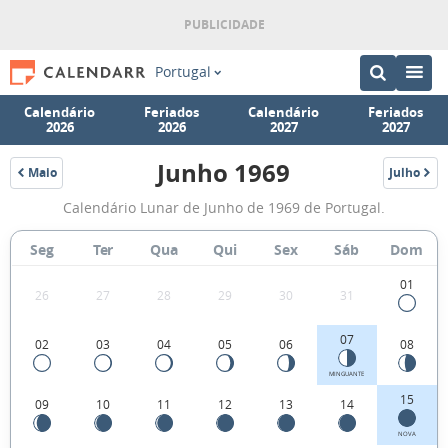
Portugal
Calendário
Feriados
Calendário
Feriados
2026
2026
2027
2027
Junho 1969
Maio
Julho
1969
1969
Fases
Calendário Lunar de Junho de 1969 de Portugal.
da
Lua
Seg
Ter
Qua
Qui
Sex
Sáb
Dom
de
01
26
27
28
29
30
31
Junho
1969
07
02
03
04
05
06
08
MINGUANTE
15
09
10
11
12
13
14
NOVA