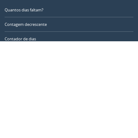
Quantos dias faltam?
Contagem decrescente
Contador de dias
Calculadora de tempo
Dia do ano
Calculadora de idade
Temporizador online
CALENDARR.COM
Sobre nós