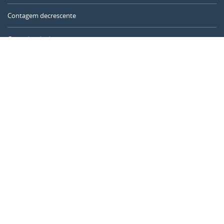
Contagem decrescente
Contador de dias
Calculadora de tempo
Dia do ano
Calculadora de idade
Temporizador online
CALENDARR.COM
Sobre nós
Privacidade