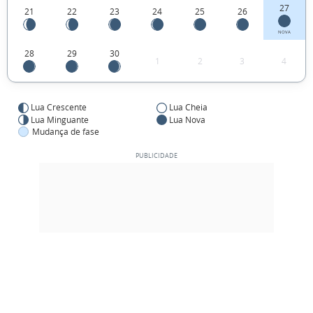
27
21
22
23
24
25
26
NOVA
28
29
30
1
2
3
4
Lua Crescente
Lua Cheia
Lua Minguante
Lua Nova
Mudança de fase