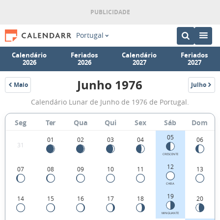
Portugal
Calendário
Feriados
Calendário
Feriados
2026
2026
2027
2027
Junho 1976
Maio
Julho
1976
1976
Fases
Calendário Lunar de Junho de 1976 de Portugal.
da
Lua
Seg
Ter
Qua
Qui
Sex
Sáb
Dom
de
05
01
02
03
04
06
31
Junho
CRESCENTE
1976
12
07
08
09
10
11
13
CHEIA
19
14
15
16
17
18
20
MINGUANTE