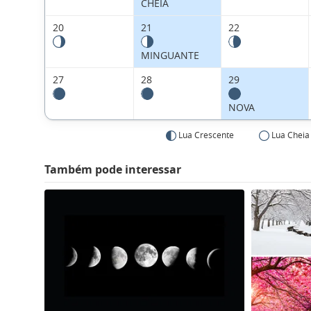
CHEIA
20
21
22
MINGUANTE
27
28
29
NOVA
Lua Crescente
Lua Cheia
Também pode interessar