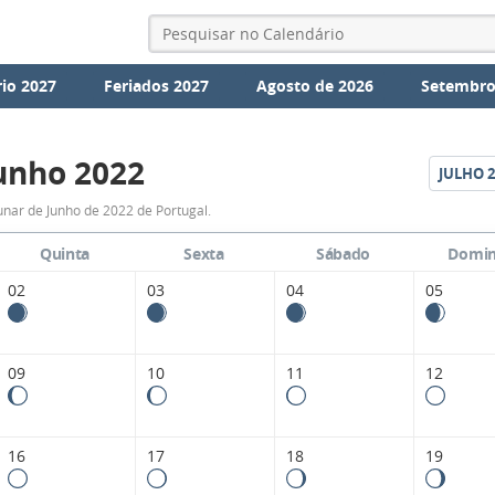
io 2027
Feriados 2027
Agosto de 2026
Setembro
unho 2022
JULHO
2
Fases
unar de Junho de 2022 de Portugal.
da
Quinta
Sexta
Sábado
Domi
Lua
02
03
04
05
de
Junho
09
10
11
12
2022
16
17
18
19