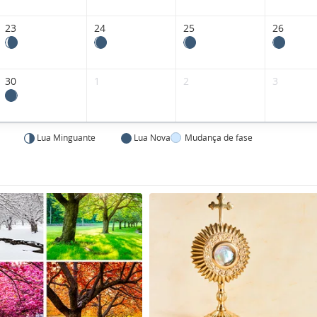
23
24
25
26
30
1
2
3
Lua Minguante
Lua Nova
Mudança de fase