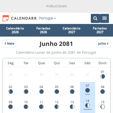
Portugal
Calendário
Feriados
Calendário
Feriados
2026
2026
2027
2027
Junho 2081
Maio
Julho
2081
2081
Fases
Calendário Lunar de Junho de 2081 de Portugal.
da
Lua
Seg
Ter
Qua
Qui
Sex
Sáb
Dom
de
01
26
27
28
29
30
31
Junho
2081
07
02
03
04
05
06
08
NOVA
14
09
10
11
12
13
15
CRESCENTE