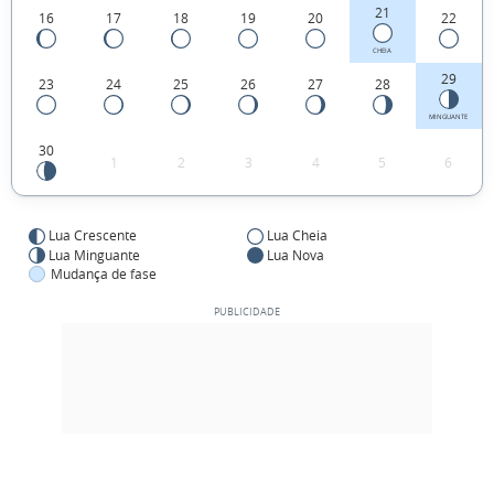
21
16
17
18
19
20
22
CHEIA
29
23
24
25
26
27
28
MINGUANTE
30
1
2
3
4
5
6
Lua Crescente
Lua Cheia
Lua Minguante
Lua Nova
Mudança de fase