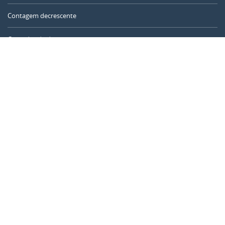
Contagem decrescente
Contador de dias
Calculadora de tempo
Dia do ano
Calculadora de idade
Temporizador online
CALENDARR.COM
Sobre nós
Privacidade