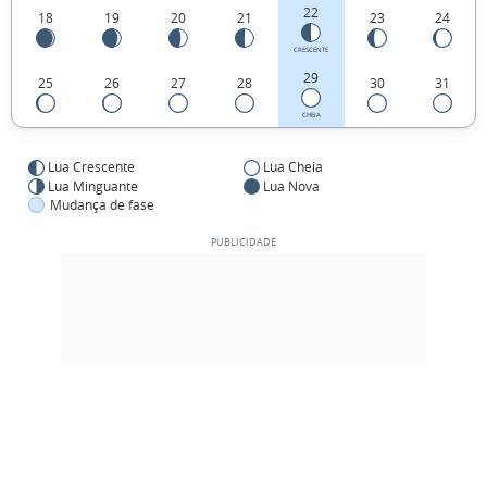
22
18
19
20
21
23
24
CRESCENTE
29
25
26
27
28
30
31
CHEIA
Lua Crescente
Lua Cheia
Lua Minguante
Lua Nova
Mudança de fase