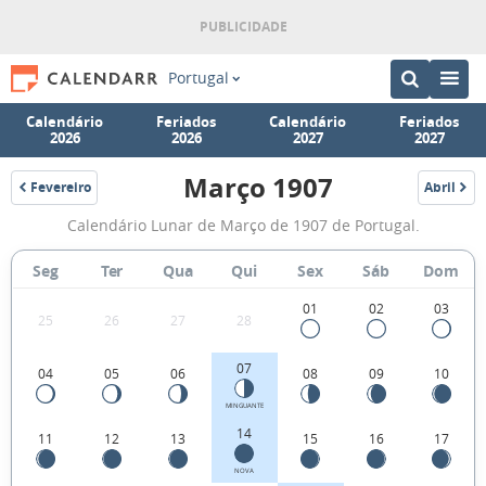
Portugal
Calendário
Feriados
Calendário
Feriados
2026
2026
2027
2027
Março 1907
Fevereiro
Abril
1907
1907
Fases
Calendário Lunar de Março de 1907 de Portugal.
da
Lua
Seg
Ter
Qua
Qui
Sex
Sáb
Dom
de
01
02
03
25
26
27
28
Março
1907
07
04
05
06
08
09
10
MINGUANTE
14
11
12
13
15
16
17
NOVA