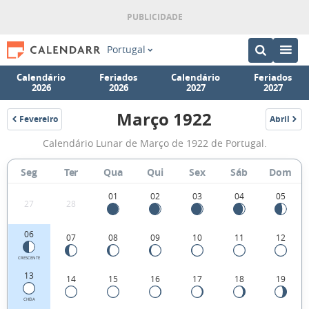
Portugal
Calendário
Feriados
Calendário
Feriados
2026
2026
2027
2027
Março 1922
Fevereiro
Abril
1922
1922
Fases
Calendário Lunar de Março de 1922 de Portugal.
da
Lua
Seg
Ter
Qua
Qui
Sex
Sáb
Dom
de
01
02
03
04
05
27
28
Março
1922
06
07
08
09
10
11
12
CRESCENTE
13
14
15
16
17
18
19
CHEIA