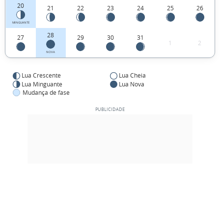
20
21
22
23
24
25
26
MINGUANTE
28
27
29
30
31
1
2
NOVA
Lua Crescente
Lua Cheia
Lua Minguante
Lua Nova
Mudança de fase