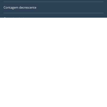
Contagem decrescente
Contador de dias
Calculadora de tempo
Dia do ano
Calculadora de idade
Temporizador online
CALENDARR.COM
Sobre nós
Privacidade