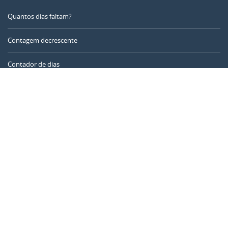
Quantos dias faltam?
Contagem decrescente
Contador de dias
Calculadora de tempo
Dia do ano
Calculadora de idade
Temporizador online
CALENDARR.COM
Sobre nós