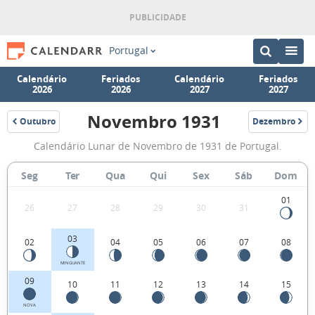
Portugal
Calendário
Feriados
Calendário
Feriados
2026
2026
2027
2027
Novembro 1931
Outubro
Dezembro
1931
1931
Fases
Calendário Lunar de Novembro de 1931 de Portugal.
da
Lua
Seg
Ter
Qua
Qui
Sex
Sáb
Dom
de
01
26
27
28
29
30
31
Novembro
1931
03
02
04
05
06
07
08
MINGUANTE
09
10
11
12
13
14
15
NOVA