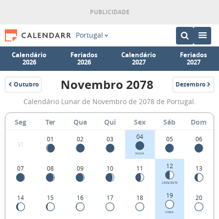
Portugal
Calendário
Feriados
Calendário
Feriados
2026
2026
2027
2027
Novembro 2078
Outubro
Dezembro
2078
2078
Fases
Calendário Lunar de Novembro de 2078 de Portugal.
da
Lua
Seg
Ter
Qua
Qui
Sex
Sáb
Dom
de
04
01
02
03
05
06
31
Novembro
NOVA
2078
12
07
08
09
10
11
13
CRESCENTE
19
14
15
16
17
18
20
CHEIA