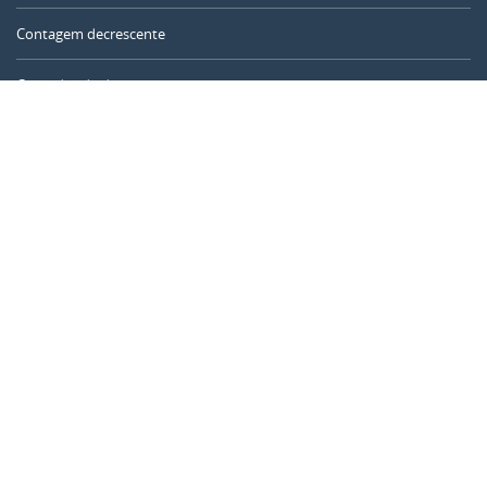
Contagem decrescente
Contador de dias
Calculadora de tempo
Dia do ano
Calculadora de idade
Temporizador online
CALENDARR.COM
Sobre nós
Privacidade