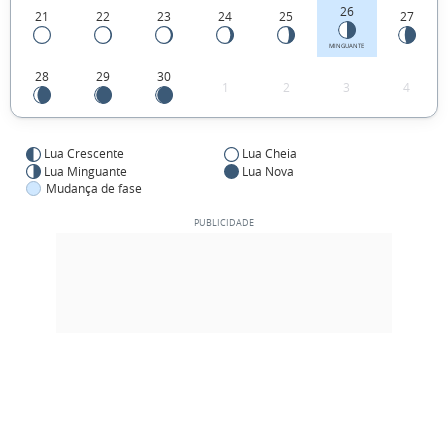
26
21
22
23
24
25
27
MINGUANTE
28
29
30
1
2
3
4
Lua Crescente
Lua Cheia
Lua Minguante
Lua Nova
Mudança de fase