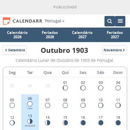
Portugal
Calendário
Feriados
Calendário
Feriados
2026
2026
2027
2027
Outubro 1903
Setembro
Novembro
1903
1903
Fases
Calendário Lunar de Outubro de 1903 de Portugal.
da
Lua
Seg
Ter
Qua
Qui
Sex
Sáb
Dom
de
01
02
03
04
28
29
30
Outubro
1903
06
05
07
08
09
10
11
CHEIA
13
12
14
15
16
17
18
MINGUANTE