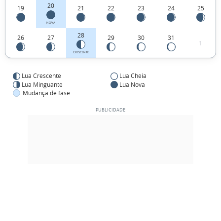
20
19
21
22
23
24
25
NOVA
28
26
27
29
30
31
1
CRESCENTE
Lua Crescente
Lua Cheia
Lua Minguante
Lua Nova
Mudança de fase