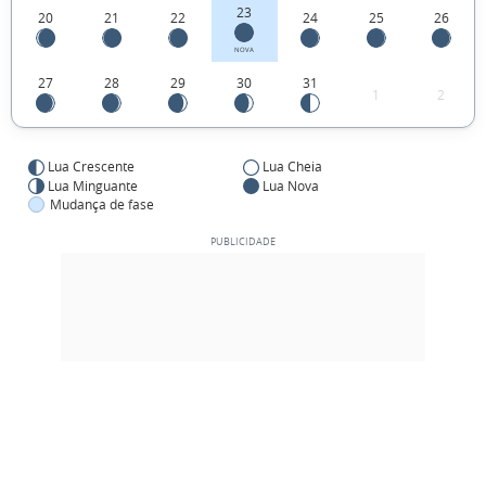
23
20
21
22
24
25
26
NOVA
27
28
29
30
31
1
2
Lua Crescente
Lua Cheia
Lua Minguante
Lua Nova
Mudança de fase