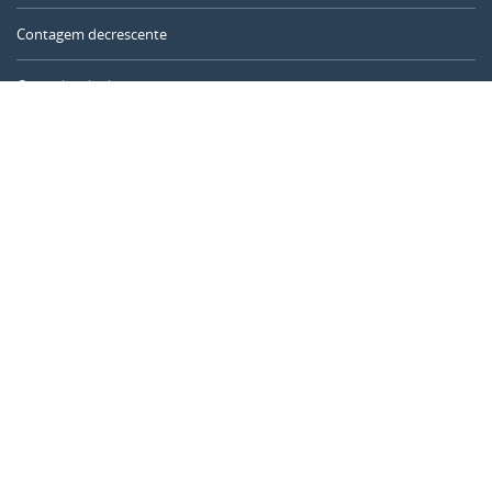
Contagem decrescente
Contador de dias
Calculadora de tempo
Dia do ano
Calculadora de idade
Temporizador online
CALENDARR.COM
Sobre nós
Privacidade