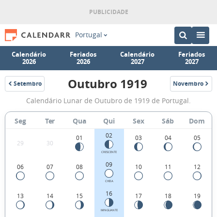
Portugal
Calendário
Feriados
Calendário
Feriados
2026
2026
2027
2027
Outubro 1919
Setembro
Novembro
1919
1919
Fases
Calendário Lunar de Outubro de 1919 de Portugal.
da
Lua
Seg
Ter
Qua
Qui
Sex
Sáb
Dom
de
02
01
03
04
05
29
30
Outubro
CRESCENTE
1919
09
06
07
08
10
11
12
CHEIA
16
13
14
15
17
18
19
MINGUANTE