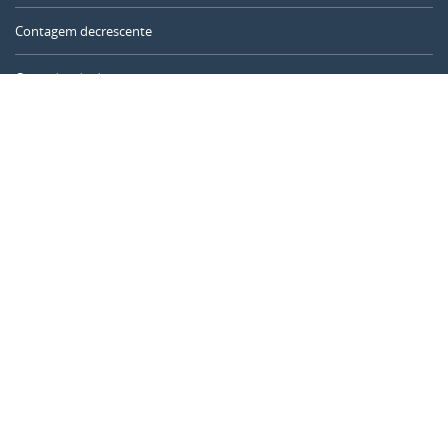
Contagem decrescente
Contador de dias
Calculadora de tempo
Dia do ano
Calculadora de idade
Temporizador online
CALENDARR.COM
Sobre nós
Privacidade