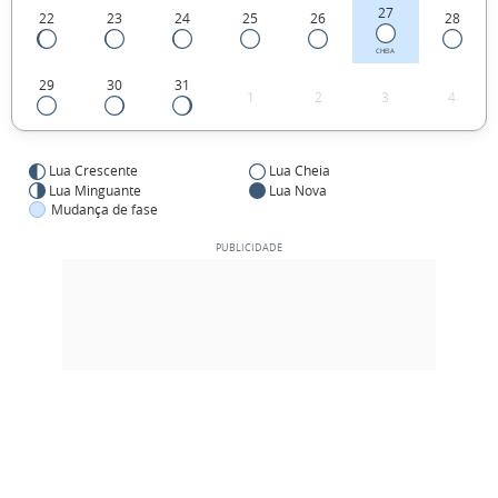
27
22
23
24
25
26
28
CHEIA
29
30
31
1
2
3
4
Lua Crescente
Lua Cheia
Lua Minguante
Lua Nova
Mudança de fase