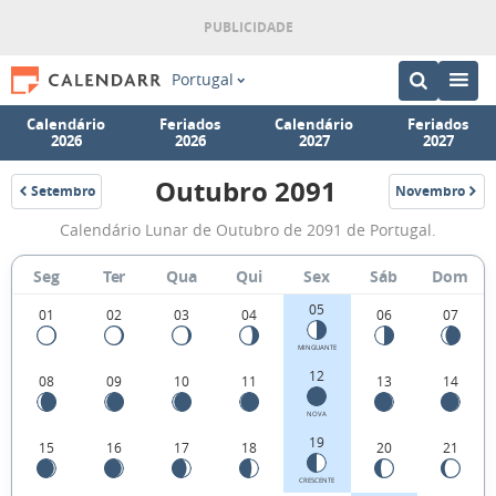
Portugal
Calendário
Feriados
Calendário
Feriados
2026
2026
2027
2027
Outubro 2091
Setembro
Novembro
2091
2091
Fases
Calendário Lunar de Outubro de 2091 de Portugal.
da
Lua
Seg
Ter
Qua
Qui
Sex
Sáb
Dom
de
05
01
02
03
04
06
07
Outubro
MINGUANTE
2091
12
08
09
10
11
13
14
NOVA
19
15
16
17
18
20
21
CRESCENTE