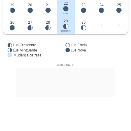
22
19
20
21
23
24
25
NOVA
29
26
27
28
30
1
2
CRESCENTE
Lua Crescente
Lua Cheia
Lua Minguante
Lua Nova
Mudança de fase