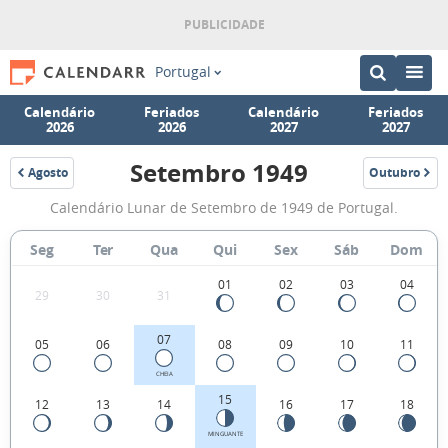
Portugal
Calendário
Feriados
Calendário
Feriados
2026
2026
2027
2027
Setembro 1949
Agosto
Outubro
1949
1949
Fases
Calendário Lunar de Setembro de 1949 de Portugal.
da
Lua
Seg
Ter
Qua
Qui
Sex
Sáb
Dom
de
01
02
03
04
29
30
31
Setembro
1949
07
05
06
08
09
10
11
CHEIA
15
12
13
14
16
17
18
MINGUANTE