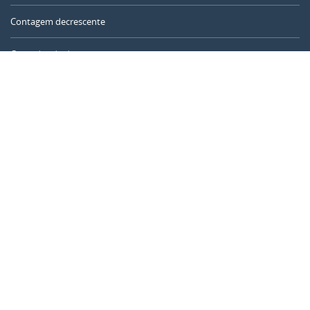
Contagem decrescente
Contador de dias
Calculadora de tempo
Dia do ano
Calculadora de idade
Temporizador online
CALENDARR.COM
Sobre nós
Privacidade