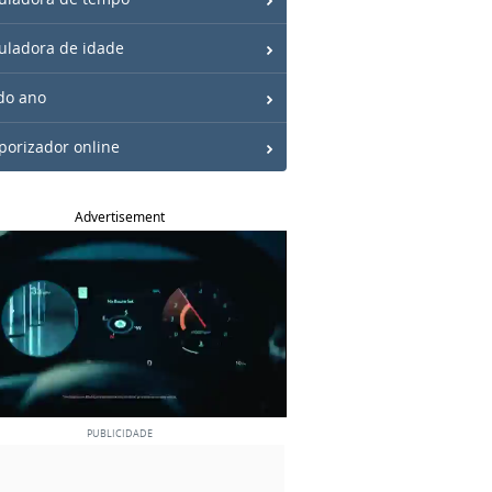
uladora de idade
do ano
orizador online
Advertisement