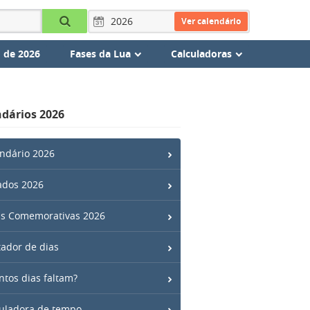
Ver calendário
 de 2026
Fases da Lua
Calculadoras
dários 2026
ndário 2026
ados 2026
s Comemorativas 2026
ador de dias
tos dias faltam?
uladora de tempo