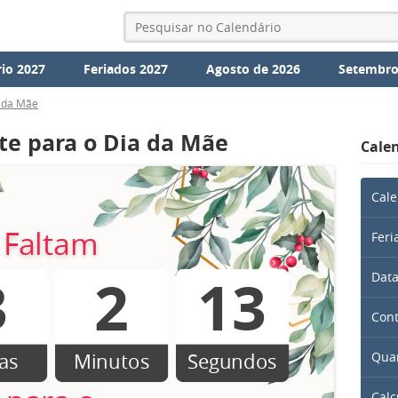
io 2027
Feriados 2027
Agosto de 2026
Setembro
 da Mãe
e para o Dia da Mãe
Calen
Cale
Faltam
Feri
3
2
13
Data
Cont
as
Minutos
Segundos
Quan
Calc