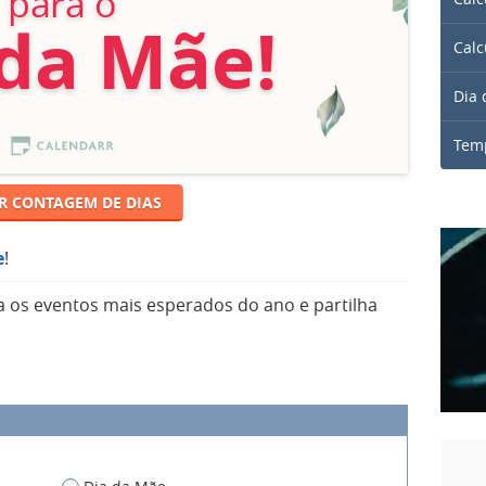
para o
 da Mãe!
Calc
Dia 
Temp
R CONTAGEM DE DIAS
e
!
 os eventos mais esperados do ano e partilha